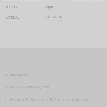
Negru
CULOARE
Piele naturala
MATERIAL
SC SUVERAN SRL
RO16632313 / J20/1123/2004
Str. Pricazului, Nr.124, Sc.C, Et.P, Orăștie, jud. Hunedoara