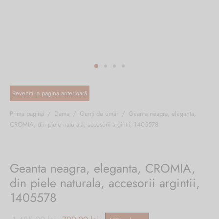
ri cadou
e piele naturală
i cadou
ridge
ia
n Italy
 Sport
no Firenze – Ermanno Scervino
Salvatelli
Prima pagină
/
Dama
/
Genți de umăr
/
Geanta neagra, eleganta,
CROMIA, din piele naturala, accesorii argintii, 1405578
egorio
i
Geanta neagra, eleganta, CROMIA,
Tonelli
din piele naturala, accesorii argintii,
1405578
o Orlandi