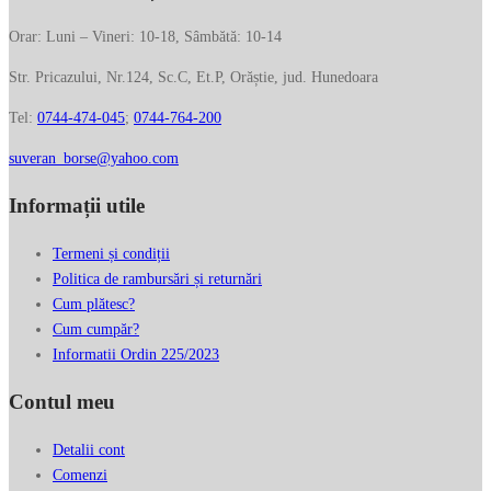
Orar: Luni – Vineri: 10-18, Sâmbătă: 10-14
Str. Pricazului, Nr.124, Sc.C, Et.P, Orăștie, jud. Hunedoara
Tel:
0744-474-045
;
0744-764-200
suveran_borse@yahoo.com
Informații utile
Termeni și condiții
Politica de rambursări și returnări
Cum plătesc?
Cum cumpăr?
Informatii Ordin 225/2023
Contul meu
Detalii cont
Comenzi