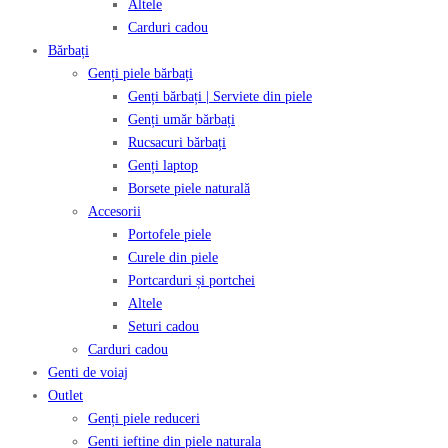
Altele
Carduri cadou
Bărbați
Genți piele bărbați
Genți bărbați | Serviete din piele
Genți umăr bărbați
Rucsacuri bărbați
Genți laptop
Borsete piele naturală
Accesorii
Portofele piele
Curele din piele
Portcarduri și portchei
Altele
Seturi cadou
Carduri cadou
Genti de voiaj
Outlet
Genți piele reduceri
Genti ieftine din piele naturala