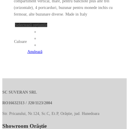
fi
compartiment vertical, mare, pentru bancnote plus alte trei
alese
(orizontale), 4 portcarduri, buzunar pentru monede inchis cu
în
fermoar, alte buzunare diverse. Made in Italy
pagina
Acest
Selectează opțiunile
produsului.
produs
are
Culoare
mai
multe
Anulează
variații.
Opțiunile
pot
fi
alese
în
SC SUVERAN SRL
pagina
RO16632313 / J20/1123/2004
produsului.
Str. Pricazului, Nr.124, Sc.C, Et.P, Orăștie, jud. Hunedoara
Showroom Orăștie