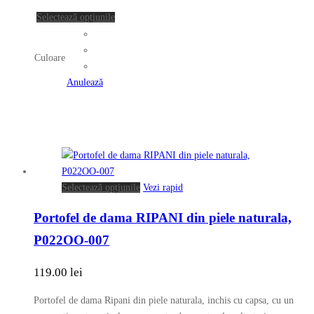
pagina
Acest
Selectează opțiunile
produsului.
produs
are
Culoare
mai
multe
Anulează
variații.
Opțiunile
pot
fi
alese
în
Acest
Selectează opțiunile
Vezi rapid
pagina
produs
produsului.
Portofel de dama RIPANI din piele naturala,
are
mai
P022OO-007
multe
variații.
119.00
lei
Opțiunile
pot
Portofel de dama Ripani din piele naturala, inchis cu capsa, cu un