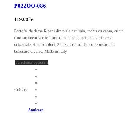
mai
P022OO-086
multe
variații.
119.00
lei
Opțiunile
pot
Portofel de dama Ripani din piele naturala, inchis cu capsa, cu un
fi
compartiment vertical pentru bancnote, trei compartimente
alese
orizontale, 4 portcarduri, 2 buzunare inchise cu fermoar, alte
în
buzunare diverse. Made in Italy
pagina
Acest
Selectează opțiunile
produsului.
produs
are
mai
multe
Culoare
variații.
Opțiunile
pot
Anulează
fi
alese
în