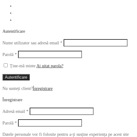
Autentificare
Obligatoriu
Nume utilizator sau adresă email
*
Obligatoriu
Parolă
*
Ține-mă minte
Ai uitat parola?
Autentificare
Nu sunteți client?
Înregistrare
Înregistrare
Obligatoriu
Adresă email
*
Obligatoriu
Parolă
*
Datele personale vor fi folosite pentru a-ți susține experiența pe acest site