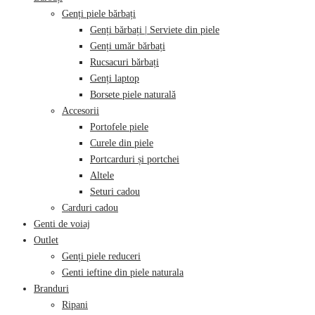
Genți piele bărbați
Genți bărbați | Serviete din piele
Genți umăr bărbați
Rucsacuri bărbați
Genți laptop
Borsete piele naturală
Accesorii
Portofele piele
Curele din piele
Portcarduri și portchei
Altele
Seturi cadou
Carduri cadou
Genti de voiaj
Outlet
Genți piele reduceri
Genti ieftine din piele naturala
Branduri
Ripani