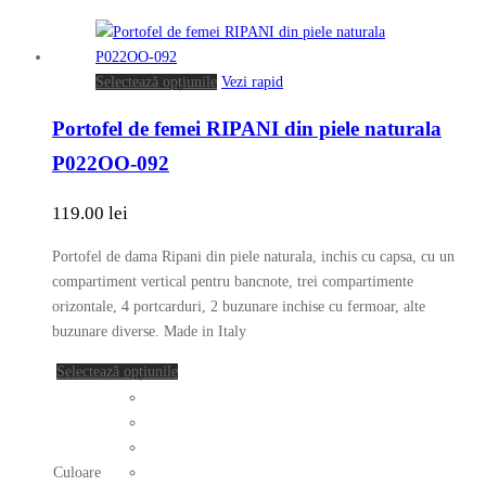
pagina
produsului.
Acest
Selectează opțiunile
Vezi rapid
produs
Portofel de femei RIPANI din piele naturala
are
mai
P022OO-092
multe
variații.
119.00
lei
Opțiunile
pot
Portofel de dama Ripani din piele naturala, inchis cu capsa, cu un
fi
compartiment vertical pentru bancnote, trei compartimente
alese
orizontale, 4 portcarduri, 2 buzunare inchise cu fermoar, alte
în
buzunare diverse. Made in Italy
pagina
Acest
Selectează opțiunile
produsului.
produs
are
mai
multe
Culoare