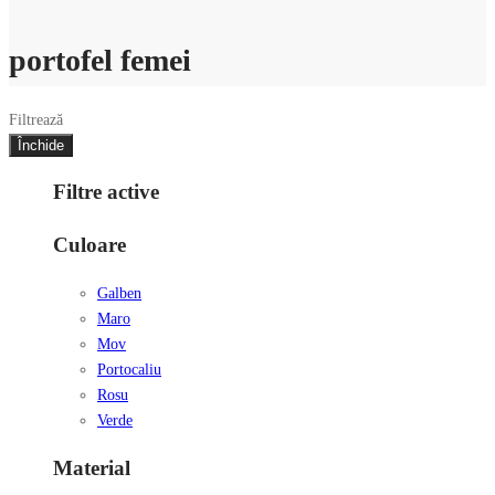
portofel femei
Filtrează
Închide
Filtre active
Culoare
Galben
Maro
Mov
Portocaliu
Rosu
Verde
Material