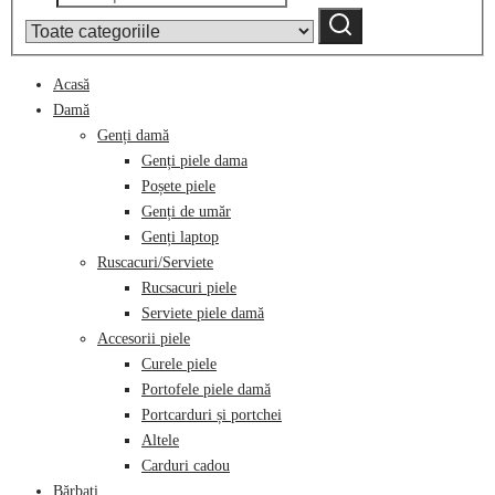
după:
by
Caută
category:
Acasă
Damă
Genți damă
Genți piele dama
Poșete piele
Genți de umăr
Genți laptop
Ruscacuri/Serviete
Rucsacuri piele
Serviete piele damă
Accesorii piele
Curele piele
Portofele piele damă
Portcarduri și portchei
Altele
Carduri cadou
Bărbați