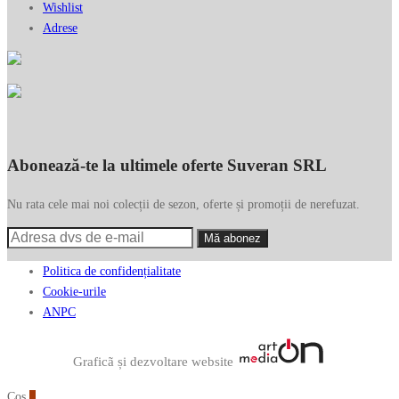
Wishlist
Adrese
Abonează-te la ultimele oferte Suveran SRL
Nu rata cele mai noi colecții de sezon, oferte și promoții de nerefuzat.
Politica de confidențialitate
Cookie-urile
ANPC
Graficã și dezvoltare website
Coș
0