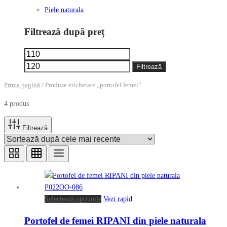
Piele naturala
Filtrează după preț
Preț
Preț
minim
maxim
Filtrează
Prima pagină
/
Produse etichetate „portofel femei”
4 produs
Filtrează
Acest
Selectează opțiunile
Vezi rapid
produs
Portofel de femei RIPANI din piele naturala
are