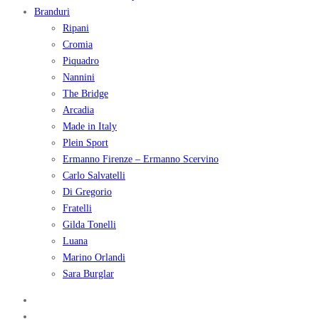
Branduri
Ripani
Cromia
Piquadro
Nannini
The Bridge
Arcadia
Made in Italy
Plein Sport
Ermanno Firenze – Ermanno Scervino
Carlo Salvatelli
Di Gregorio
Fratelli
Gilda Tonelli
Luana
Marino Orlandi
Sara Burglar