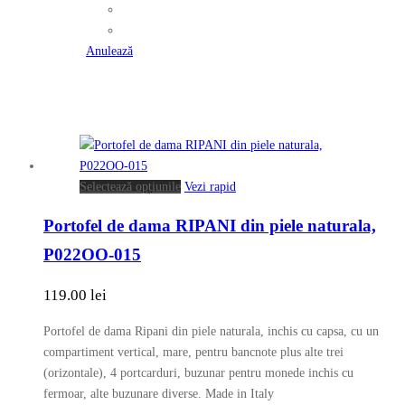
variații.
Opțiunile
pot
Anulează
fi
alese
în
pagina
produsului.
Acest
Selectează opțiunile
Vezi rapid
produs
Portofel de dama RIPANI din piele naturala,
are
mai
P022OO-015
multe
variații.
119.00
lei
Opțiunile
pot
Portofel de dama Ripani din piele naturala, inchis cu capsa, cu un
fi
compartiment vertical, mare, pentru bancnote plus alte trei
alese
(orizontale), 4 portcarduri, buzunar pentru monede inchis cu
în
fermoar, alte buzunare diverse. Made in Italy