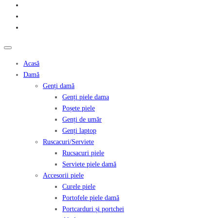
Acasă
Damă
Genți damă
Genți piele dama
Poșete piele
Genți de umăr
Genți laptop
Ruscacuri/Serviete
Rucsacuri piele
Serviete piele damă
Accesorii piele
Curele piele
Portofele piele damă
Portcarduri și portchei