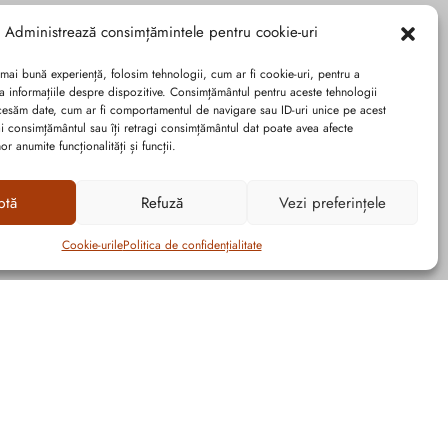
Administrează consimțămintele pentru cookie-uri
 mai bună experiență, folosim tehnologii, cum ar fi cookie-uri, pentru a
a informațiile despre dispozitive. Consimțământul pentru aceste tehnologii
cesăm date, cum ar fi comportamentul de navigare sau ID-uri unice pe acest
dai consimțământul sau îți retragi consimțământul dat poate avea afecte
r anumite funcționalități și funcții.
ptă
Refuză
Vezi preferințele
Cookie-urile
Politica de confidențialitate