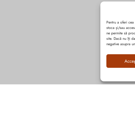
Pentru a oferi cea
stoca și/sau acces
ne permite să pro
site. Dacă nu îți 
negative asupra uno
Acce
Abonează-te la ultimele oferte Suveran SRL
Nu rata cele mai noi colecții de sezon, oferte și promoții de nerefuzat.