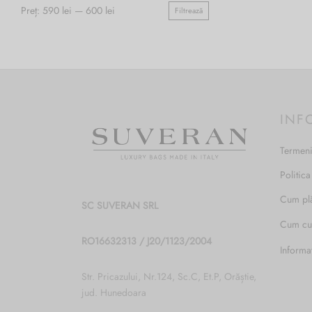
Opțiunile
Preț:
590 lei
—
600 lei
Filtrează
Preț
Preț
pot
minim
maxim
fi
alese
în
pagina
produsului.
INF
Termeni
Politica
Cum pl
SC SUVERAN SRL
Cum c
RO16632313 / J20/1123/2004
Informa
Str. Pricazului, Nr.124, Sc.C, Et.P, Orăștie,
jud. Hunedoara