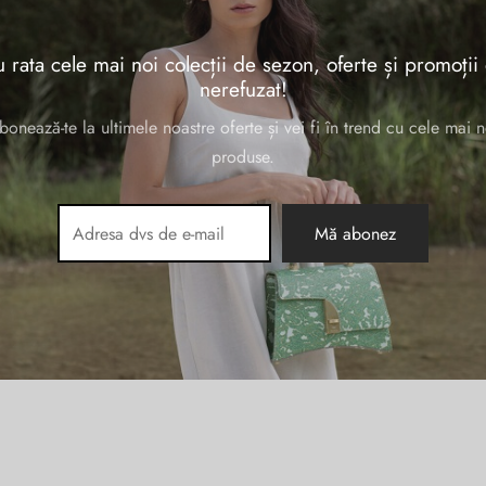
se etichetate „rucsac de calatorie”
 rata cele mai noi colecții de sezon, oferte și promoții
nerefuzat!
bonează-te la ultimele noastre oferte și vei fi în trend cu cele mai n
produse.
torii
tlaptop
8S143
țul inițial
Prețul
99.00
lei
fost:
curent
173.00 lei.
este:
599.00 lei.