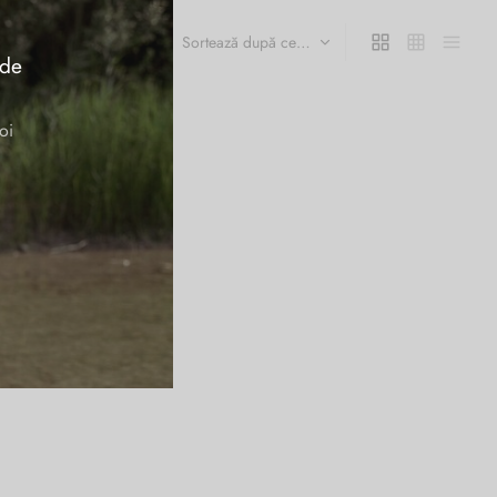
 de
oi