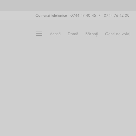
Comenzi telefonice 0744 47 40 45 / 0744 76 42 00
Acasă
Damă
Bărbați
Genti de voiaj