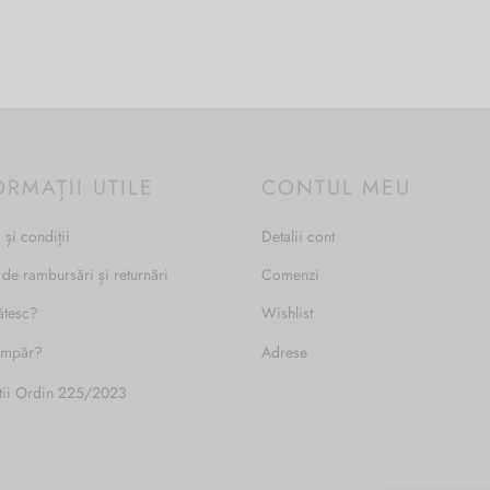
ORMAȚII UTILE
CONTUL MEU
 și condiții
Detalii cont
 de rambursări și returnări
Comenzi
ătesc?
Wishlist
umpăr?
Adrese
tii Ordin 225/2023