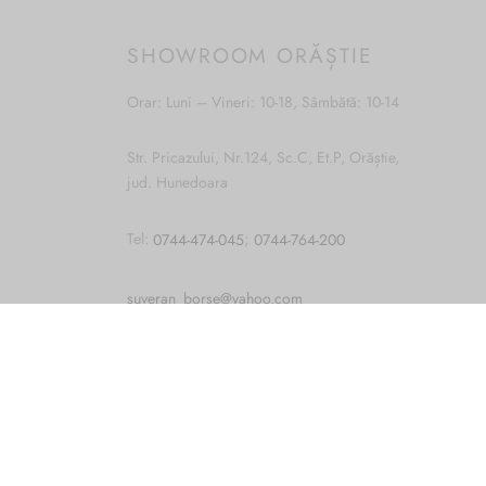
SHOWROOM ORĂȘTIE
Orar: Luni – Vineri: 10-18, Sâmbătă: 10-14
Str. Pricazului, Nr.124, Sc.C, Et.P, Orăștie,
jud. Hunedoara
Cum vă putem ajuta?
Open
Tel:
0744-474-045
;
0744-764-200
chaty
suveran_borse@yahoo.com