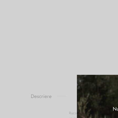
Descriere
Nu
Rucsac PIQUADRO cu doua compa