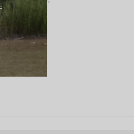
a pe laterale si unul pe spate,
oi
, volum 23,5 L.