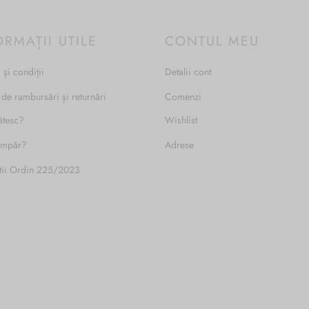
ORMAȚII UTILE
CONTUL MEU
 și condiții
Detalii cont
 de rambursări și returnări
Comenzi
ătesc?
Wishlist
umpăr?
Adrese
tii Ordin 225/2023