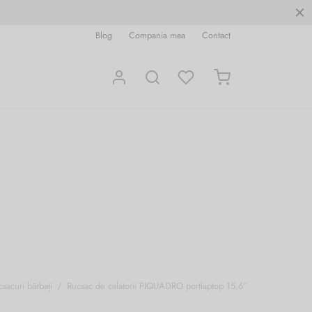
Blog
Compania mea
Contact
csacuri bărbați
/
Rucsac de calatorii PIQUADRO portlaptop 15,6”