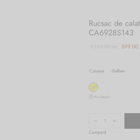
Rucsac de cala
CA6928S143
Prețul ini
1,173.00
lei
599.00
a fost:
1,173.00 
Culoare
: Galben
Anulează
Compară