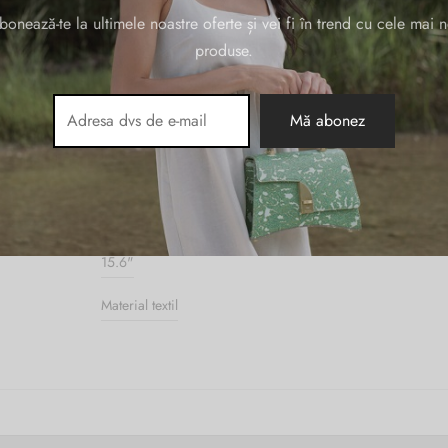
 connequ, etc, curele de prins hainele, la exterior are un buzunar frontal, dou
bonează-te la ultimele noastre oferte și vei fi în trend cu cele mai n
ler, curele de umar, ergonomice si reglabile, suport ochelari, greutate 1081gr
produse.
30 × 17 × 42 cm
Galben
15.6"
Material textil