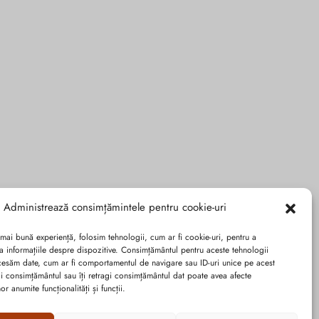
Administrează consimțămintele pentru cookie-uri
 mai bună experiență, folosim tehnologii, cum ar fi cookie-uri, pentru a
a informațiile despre dispozitive. Consimțământul pentru aceste tehnologii
cesăm date, cum ar fi comportamentul de navigare sau ID-uri unice pe acest
dai consimțământul sau îți retragi consimțământul dat poate avea afecte
r anumite funcționalități și funcții.