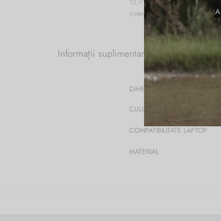
12,9”, telefon, baterie, cabluri,
A
sistem de ventilatie, suport tro
Informații suplimentare
DIMENSIUNI
CULOARE
COMPATIBILITATE LAPTOP
MATERIAL