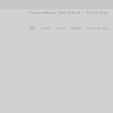
Comenzi telefonice 0744 47 40 45 / 0744 76 42 00
Acasă
Damă
Bărbați
Genti de voiaj