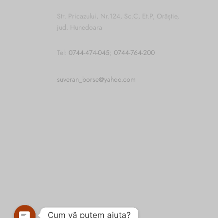
Str. Pricazului, Nr.124, Sc.C, Et.P, Orăștie,
jud. Hunedoara
Tel:
0744-474-045
;
0744-764-200
suveran_borse@yahoo.com
Cum vă putem ajuta?