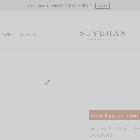
Vezi noua colectie SS25 PIQUADRO !
CLICK !
Outlet
Branduri
Prima pagină
/
Bărbați
/
Ru
CA6928S143