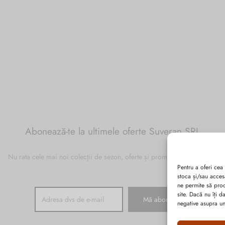
Abonează-te la ultimele oferte Suveran SRL
Nu rata cele mai noi colecții de sezon, oferte și promoții de nerefuzat.
Pentru a oferi cea
stoca și/sau acces
ne permite să pro
site. Dacă nu îți 
negative asupra uno