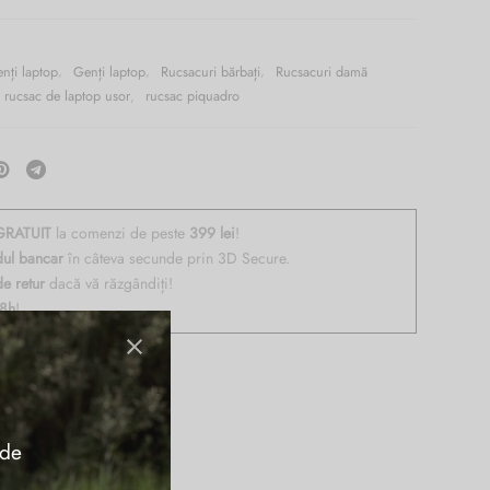
nți laptop
,
Genți laptop
,
Rucsacuri bărbați
,
Rucsacuri damă
rucsac de laptop usor
,
rucsac piquadro
RATUIT
la comenzi de peste
399 lei
!
dul bancar
în câteva secunde prin 3D Secure.
de retur
dacă vă răzgândiți!
48h
!
 de
laptop de 15.6” si iPad®