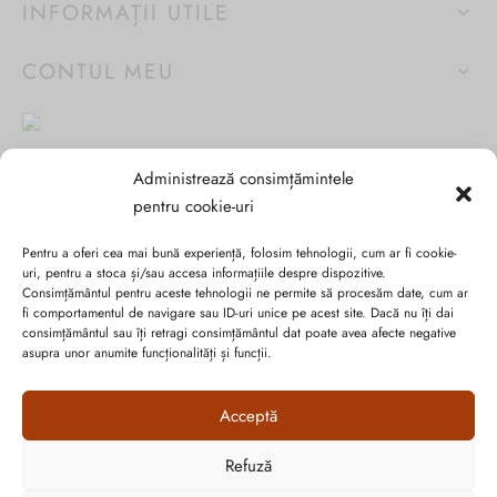
INFORMAȚII UTILE
CONTUL MEU
Administrează consimțămintele
pentru cookie-uri
Pentru a oferi cea mai bună experiență, folosim tehnologii, cum ar fi cookie-
uri, pentru a stoca și/sau accesa informațiile despre dispozitive.
Consimțământul pentru aceste tehnologii ne permite să procesăm date, cum ar
fi comportamentul de navigare sau ID-uri unice pe acest site. Dacă nu îți dai
Abonează-te la ultimele oferte Suveran SRL
consimțământul sau îți retragi consimțământul dat poate avea afecte negative
asupra unor anumite funcționalități și funcții.
Nu rata cele mai noi colecții de sezon, oferte și promoții de
Acceptă
nerefuzat.
Refuză