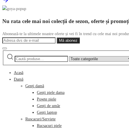
Nu rata cele mai noi colecții de sezon, oferte și promoț
Abonează-te la ultimele noastre oferte și vei fi în trend cu cele mai noi produ
Caută
Narrow
după:
by
category:
Acasă
Damă
Genți damă
Genți piele dama
Poșete piele
Genți de umăr
Genți laptop
Ruscacuri/Serviete
Rucsacuri piele