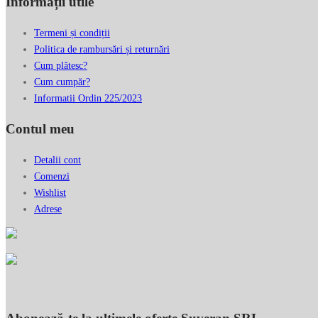
Informații utile
Termeni și condiții
Politica de rambursări și returnări
Cum plătesc?
Cum cumpăr?
Informatii Ordin 225/2023
Contul meu
Detalii cont
Comenzi
Wishlist
Adrese