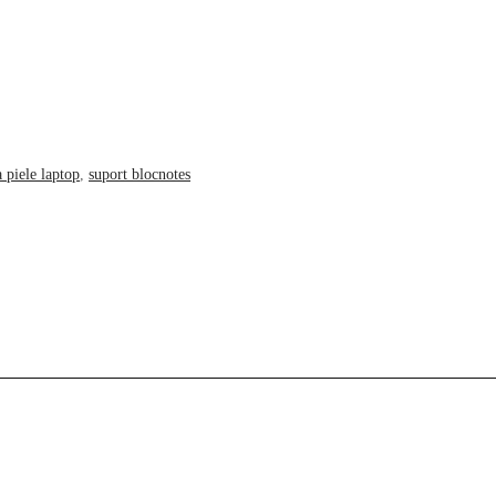
 piele laptop
,
suport blocnotes