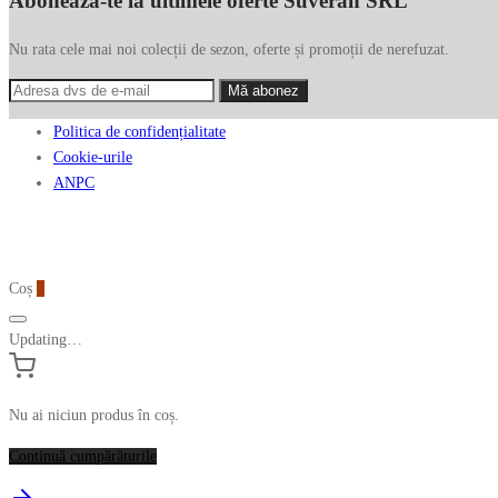
Abonează-te la ultimele oferte Suveran SRL
Nu rata cele mai noi colecții de sezon, oferte și promoții de nerefuzat.
Politica de confidențialitate
Cookie-urile
ANPC
Coș
0
Updating…
Nu ai niciun produs în coș.
Continuă cumpărăturile