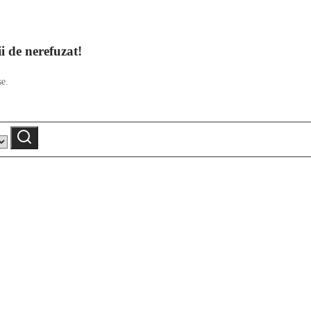
ii de nerefuzat!
se.
Caută