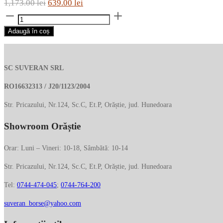
Prețul
Prețul
1,173.00
lei
639.00
lei
Cantitate
inițial
curent
Suport
a
este:
Adaugă în coș
pentru
fost:
639.00 lei.
blocnotes
1,173.00 lei.
si
SC SUVERAN SRL
iPad
PB5448W136/T/BLU
RO16632313 / J20/1123/2004
Str. Pricazului, Nr.124, Sc.C, Et.P, Orăștie, jud. Hunedoara
Showroom Orăștie
Orar: Luni – Vineri: 10-18, Sâmbătă: 10-14
Str. Pricazului, Nr.124, Sc.C, Et.P, Orăștie, jud. Hunedoara
Tel:
0744-474-045
;
0744-764-200
suveran_borse@yahoo.com