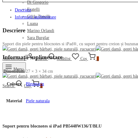
Di Gregorio
Fratelli
Descriere
Gilda Tonelli
Informații suplimentare
Luana
Descriere
Marino Orlandi
Sara Burglar
Suport din piele pentru blocnotes si iPad®, cu suport pentru creion și buzun
Informații suplimentare
Autentificare
Search
Wishlist
Coș
0
Menu
Dimensiuni
27 × 3 × 34 cm
Culoare
Bleumarin
Search
Coș
0
Material
Piele naturala
Suport pentru blocnotes si iPad PB5448W136/T/BLU