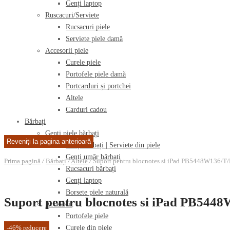
Genți laptop
Ruscacuri/Serviete
Rucsacuri piele
Serviete piele damă
Accesorii piele
Curele piele
Portofele piele damă
Portcarduri și portchei
Altele
Carduri cadou
Bărbați
Genți piele bărbați
Genți bărbați | Serviete din piele
Genți umăr bărbați
Prima pagină
/
Bărbați
/
Altele
/
Suport pentru blocnotes si iPad PB5448W136/T
Rucsacuri bărbați
Genți laptop
Borsete piele naturală
Suport pentru blocnotes si iPad PB54
Accesorii
Portofele piele
-
46
%
reducere
Curele din piele