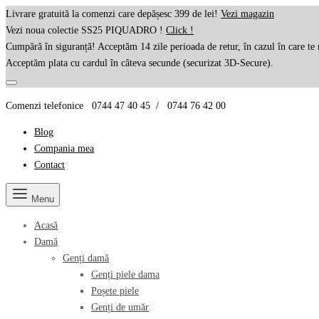
Livrare gratuită la comenzi care depășesc 399 de lei!
Vezi magazin
Vezi noua colectie SS25 PIQUADRO !
Click !
Cumpără în siguranță! Acceptăm 14 zile perioada de retur, în cazul în care te 
Acceptăm plata cu cardul în câteva secunde (securizat 3D-Secure).
Comenzi telefonice 0744 47 40 45 / 0744 76 42 00
Blog
Compania mea
Contact
Menu
Acasă
Damă
Genți damă
Genți piele dama
Poșete piele
Genți de umăr