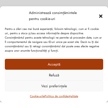
Administrează consimțămintele
Abonează-te la ultimele oferte Suveran SRL
pentru cookie-uri
Pentru a oferi cea mai bună experiență, folosim tehnologii, cum ar fi cookie-
Nu rata cele mai noi colecții de sezon, oferte și promoții de
uri, pentru a stoca și/sau accesa informațiile despre dispozitive.
nerefuzat.
Consimțământul pentru aceste tehnologii ne permite să procesăm date, cum ar
fi comportamentul de navigare sau ID-uri unice pe acest site. Dacă nu îți dai
consimțământul sau îți retragi consimțământul dat poate avea afecte negative
asupra unor anumite funcționalități și funcții.
Acceptă
Refuză
Cum vă putem ajuta?
Vezi preferințele
Open
chaty
Cookie-urile
Politica de confidențialitate