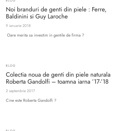
BLOG
ri cadou
e piele naturală
i cadou
ridge
Noi branduri de genti din piele : Ferre,
ia
Baldinini si Guy Laroche
9 ianuarie 2018
n Italy
Oare merita sa investim in gentile de firma ?
 Sport
no Firenze – Ermanno Scervino
Salvatelli
BLOG
Colectia noua de genti din piele naturala
egorio
Roberta Gandolfi – toamna iarna ’17-’18
i
2 septembrie 2017
Cine este Roberta Gandolfi ?
Tonelli
o Orlandi
BLOG