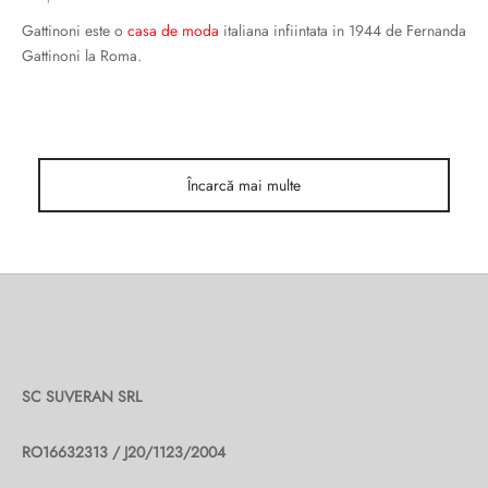
Gattinoni este o
casa de moda
italiana infiintata in 1944 de Fernanda
Gattinoni la Roma.
Încarcă mai multe
SC SUVERAN SRL
RO16632313 / J20/1123/2004