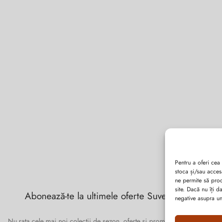
Pentru a oferi cea
stoca și/sau acces
ne permite să pro
site. Dacă nu îți 
Abonează-te la ultimele oferte Suveran SRL
negative asupra uno
Nu rata cele mai noi colecții de sezon, oferte și promoții de nerefuzat.