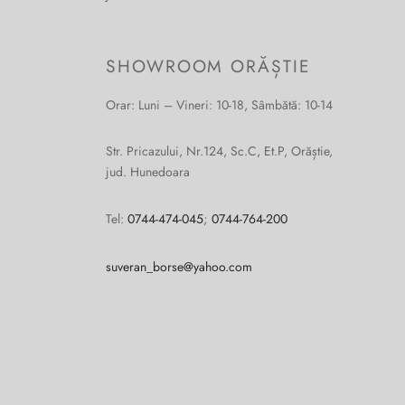
SHOWROOM ORĂȘTIE
Orar: Luni – Vineri: 10-18, Sâmbătă: 10-14
Str. Pricazului, Nr.124, Sc.C, Et.P, Orăștie,
jud. Hunedoara
Tel:
0744-474-045
;
0744-764-200
suveran_borse@yahoo.com
Cum vă putem ajuta?