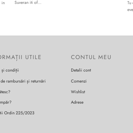
Suveran iti of…
 in
Tu 
eve
ORMAȚII UTILE
CONTUL MEU
 și condiții
Detalii cont
 de rambursări și returnări
Comenzi
ătesc?
Wishlist
umpăr?
Adrese
tii Ordin 225/2023