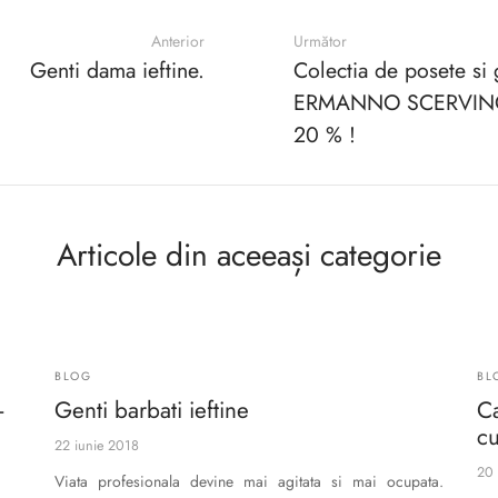
Anterior
Următor
Genti dama ieftine.
Colectia de posete si 
ERMANNO SCERVINO 
20 % !
Articole din aceeași categorie
BLOG
BL
-
Genti barbati ieftine
Ca
cu
22 iunie 2018
20 
Viata profesionala devine mai agitata si mai ocupata.