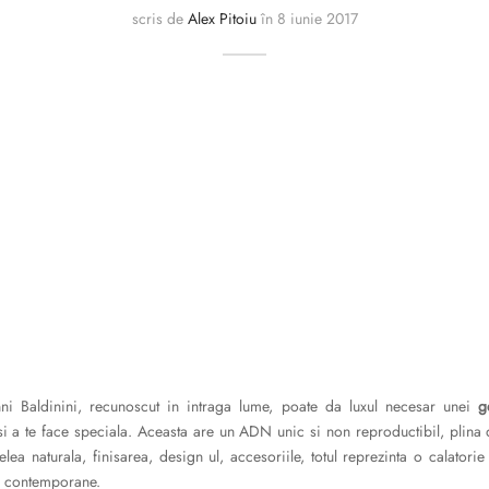
scris de
Alex Pitoiu
în
8 iunie 2017
nni Baldinini, recunoscut in intraga lume, poate da luxul necesar unei
g
 si a te face speciala. Aceasta are un ADN unic si non reproductibil, plina d
ielea naturala, finisarea, design ul, accesoriile, totul reprezinta o calatorie 
ei contemporane.