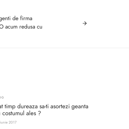
genti de firma
acum redusa cu
OG
t timp dureaza sa-ti asortezi geanta
 costumul ales ?
iunie 2017