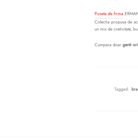
Poseta de firma
ERMANNO
Colectia propusa de ace
un mix de cretivitate, bun
Cumpara doar
genti or
Tagged:
bra