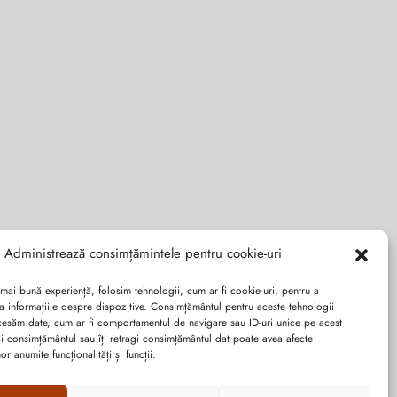
Administrează consimțămintele pentru cookie-uri
 mai bună experiență, folosim tehnologii, cum ar fi cookie-uri, pentru a
a informațiile despre dispozitive. Consimțământul pentru aceste tehnologii
cesăm date, cum ar fi comportamentul de navigare sau ID-uri unice pe acest
dai consimțământul sau îți retragi consimțământul dat poate avea afecte
r anumite funcționalități și funcții.