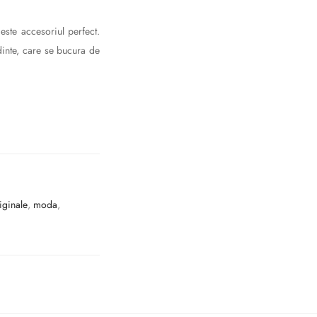
te accesoriul perfect.
dinte, care se bucura de
iginale
,
moda
,