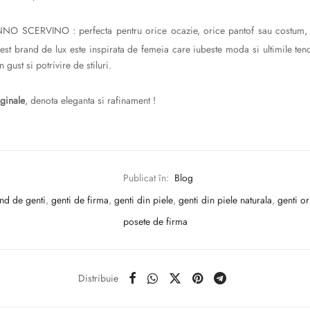
 SCERVINO : perfecta pentru orice ocazie, orice pantof sau costum, es
st brand de lux este inspirata de femeia care iubeste moda si ultimile ten
 gust si potrivire de stiluri.
iginale
, denota eleganta si rafinament !
Publicat în:
Blog
nd de genti
,
genti de firma
,
genti din piele
,
genti din piele naturala
,
genti or
posete de firma
Distribuie