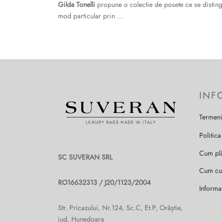
Gilda Tonelli
propune o colectie de posete ce se disting
mod particular prin …
INF
Termeni
Politica
Cum pl
SC SUVERAN SRL
Cum c
RO16632313 / J20/1123/2004
Informa
Str. Pricazului, Nr.124, Sc.C, Et.P, Orăștie,
jud. Hunedoara