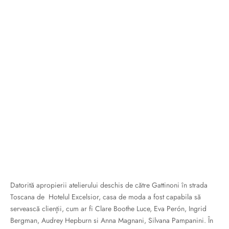
ri cadou
e piele naturală
i cadou
ridge
ia
n Italy
 Sport
no Firenze – Ermanno Scervino
Salvatelli
egorio
i
Tonelli
Datorită apropierii atelierului deschis de către Gattinoni în strada
Toscana de Hotelul Excelsior, casa de moda a fost capabila să
servească clienţii, cum ar fi Clare Boothe Luce, Eva Perón, Ingrid
o Orlandi
Bergman, Audrey Hepburn si Anna Magnani, Silvana Pampanini. În