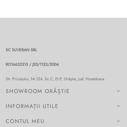
SC SUVERAN SRL
RO16632313 / J20/1123/2004
Str. Pricazului, Nr.124, Sc.C, Et.P, Orăștie, jud. Hunedoara
SHOWROOM ORĂȘTIE
INFORMAȚII UTILE
CONTUL MEU