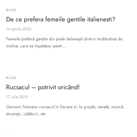
BLOG
De ce prefera femeile gentile italienesti?
14 aprilie 2025
Femeile preferă gențile din piele italienești dintr-o multitudine de
motive, care se împletesc pentr…
BLOG
Rucsacul – potrivit oricând!
17 iulie 2019
Oamenii folosesc rucsacul în fiecare zi: la școală, navetă, muncă,
drumeții, călătorii, etc.
…