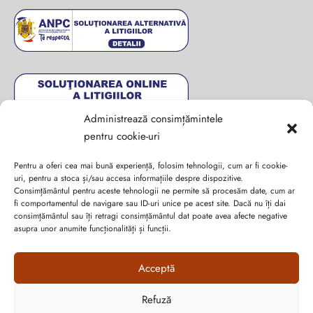
Administrează consimțămintele
pentru cookie-uri
Pentru a oferi cea mai bună experiență, folosim tehnologii, cum ar fi cookie-
uri, pentru a stoca și/sau accesa informațiile despre dispozitive.
Consimțământul pentru aceste tehnologii ne permite să procesăm date, cum ar
fi comportamentul de navigare sau ID-uri unice pe acest site. Dacă nu îți dai
Abonează-te la ultimele oferte Suveran SRL
consimțământul sau îți retragi consimțământul dat poate avea afecte negative
asupra unor anumite funcționalități și funcții.
Nu rata cele mai noi colecții de sezon, oferte și promoții de
nerefuzat.
Acceptă
Refuză
Cum vă putem ajuta?