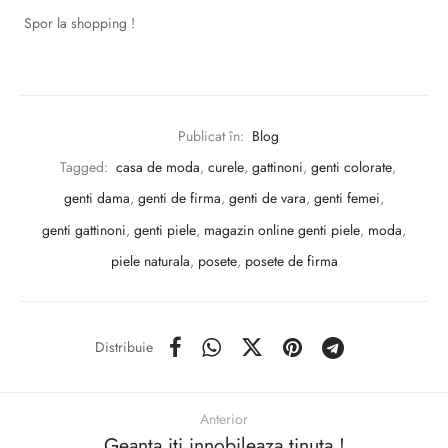
Spor la shopping !
Publicat în:
Blog
Tagged:
casa de moda
,
curele
,
gattinoni
,
genti colorate
,
genti dama
,
genti de firma
,
genti de vara
,
genti femei
,
genti gattinoni
,
genti piele
,
magazin online genti piele
,
moda
,
piele naturala
,
posete
,
posete de firma
Distribuie
Anterior
Geanta iti innobileaza tinuta !