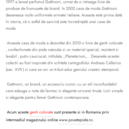
1997 a lansat parfumul Gattinoni, urmat de o intreaga linie de
Burglar
produse de frumusete de brand. In 2002 casa de moda Gattinoni
deseneaza noile uniformele armatei italiene. Aceasta este prima dată
în istorie, că o astfel de sarcină este încredinţată unei case de
moda.
Aceasta casa de moda a dezvoltat din 2010 o linie de genti colorate
, confectionate din piele naturala si un material special, rezistent si
lavabil , putin cauciucat, intitulata ,,Planetarium,, . Desenele acestei
colectii au fost inspirate din schitele cartografului Andreas Cellarius
(sec. XVII ) si care se vor un tribut adus geniului creator atemporal.
Gattinoni, un brand, un accesoriu iconic cu un stil inconfundabil
care adauga o nota de farmec si eleganta oricarei tinute. Linii simple
si elegante pentru femei Gattinoni contemporane.
Acum aceste
genti colorate
sunt prezente si in Romania prin
intermediul magazinului online
www.posetepiele.ro
.