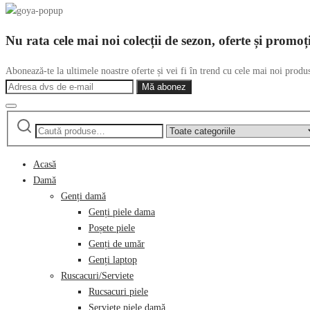
Nu rata cele mai noi colecții de sezon, oferte și promoț
Abonează-te la ultimele noastre oferte și vei fi în trend cu cele mai noi produ
Caută
Narrow
după:
by
category:
Acasă
Damă
Genți damă
Genți piele dama
Poșete piele
Genți de umăr
Genți laptop
Ruscacuri/Serviete
Rucsacuri piele
Serviete piele damă