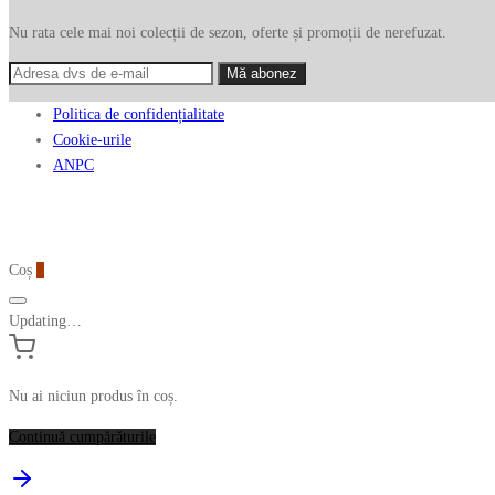
Nu rata cele mai noi colecții de sezon, oferte și promoții de nerefuzat.
Politica de confidențialitate
Cookie-urile
ANPC
Coș
0
Updating…
Nu ai niciun produs în coș.
Continuă cumpărăturile