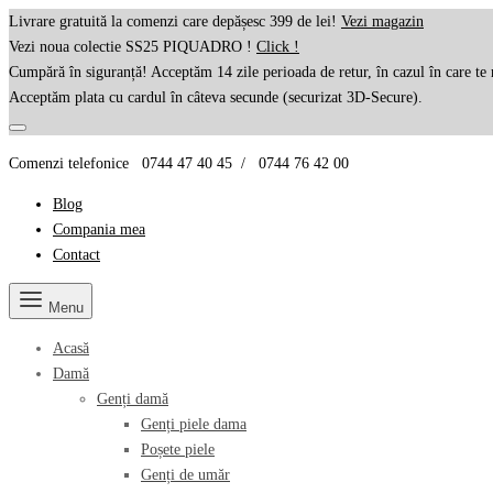
Livrare gratuită la comenzi care depășesc 399 de lei!
Vezi magazin
Vezi noua colectie SS25 PIQUADRO !
Click !
Cumpără în siguranță! Acceptăm 14 zile perioada de retur, în cazul în care te 
Acceptăm plata cu cardul în câteva secunde (securizat 3D-Secure).
Comenzi telefonice 0744 47 40 45 / 0744 76 42 00
Blog
Compania mea
Contact
Menu
Acasă
Damă
Genți damă
Genți piele dama
Poșete piele
Genți de umăr