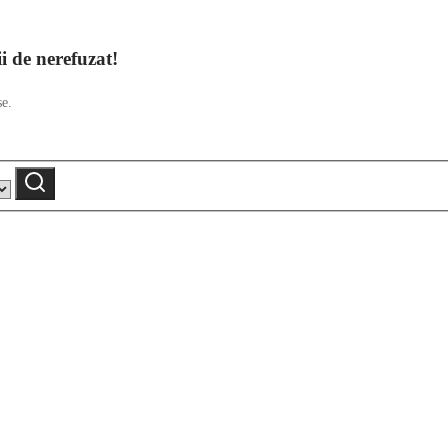
ii de nerefuzat!
se.
Caută