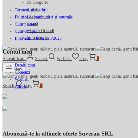
Di Gregorio
Fratelli
Termeni și condiții
Gilda Tonelli
Politica de rambursări și returnări
Luana
Cum plătesc?
Marino Orlandi
Cum cumpăr?
Sara Burglar
Informatii Ordin 225/2023
Contul meu
Autentificare
Search
Wishlist
Coș
0
Detalii cont
Menu
Comenzi
Wishlist
Search
Coș
0
Adrese
Abonează-te la ultimele oferte Suveran SRL