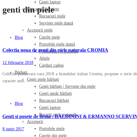
Genți laptop
genti din piele
Ruscacuri/Serviete
Rucsacuri piele
Serviete piele damă
Accesorii piele
Curele piele
Blog
Portofele piele damă
Colectia noua de genti din piele naturala CROMIA
Portcarduri și portchei
Altele
12 februarie 2018
Carduri cadou
Bărbați
Colectia primavara vara 2018 a brandului italian Cromia, propune o serie de ge
Genți piele bărbați
caracter unic.
Genți bărbați | Serviete din piele
Genți umăr bărbați
Rucsacuri bărbați
Blog
Genți laptop
Borsete piele naturală
Genti si posete de firma : BALDININI & ERMANNO SCERVI
Accesorii
Portofele piele
8 iunie 2017
Curele din piele