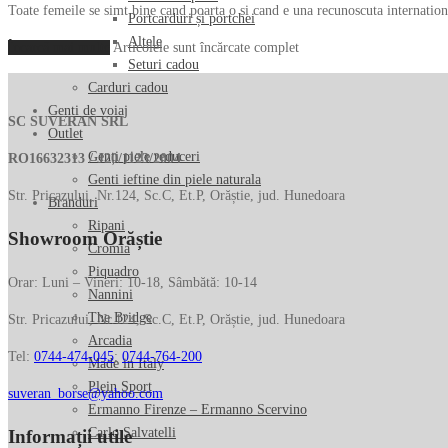
Toate femeile se simt bine cand poarta o si cand e una recunoscuta international
Portcarduri și portchei
Altele
Încarcă mai multe
Articolele sunt încărcate complet
Seturi cadou
Carduri cadou
Genti de voiaj
SC SUVERAN SRL
Outlet
Genți piele reduceri
RO16632313 / J20/1123/2004
Genti ieftine din piele naturala
Str. Pricazului, Nr.124, Sc.C, Et.P, Orăștie, jud. Hunedoara
Branduri
Ripani
Showroom Orăștie
Cromia
Piquadro
Orar: Luni – Vineri: 10-18, Sâmbătă: 10-14
Nannini
The Bridge
Str. Pricazului, Nr.124, Sc.C, Et.P, Orăștie, jud. Hunedoara
Arcadia
Tel:
0744-474-045
;
0744-764-200
Made in Italy
Plein Sport
suveran_borse@yahoo.com
Ermanno Firenze – Ermanno Scervino
Carlo Salvatelli
Informații utile