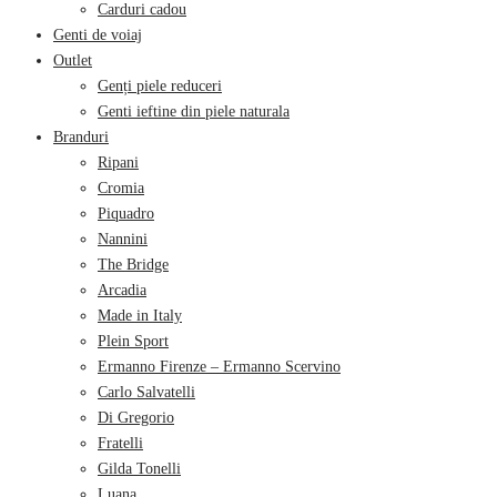
Carduri cadou
Genti de voiaj
Outlet
Genți piele reduceri
Genti ieftine din piele naturala
Branduri
Ripani
Cromia
Piquadro
Nannini
The Bridge
Arcadia
Made in Italy
Plein Sport
Ermanno Firenze – Ermanno Scervino
Carlo Salvatelli
Di Gregorio
Fratelli
Gilda Tonelli
Luana