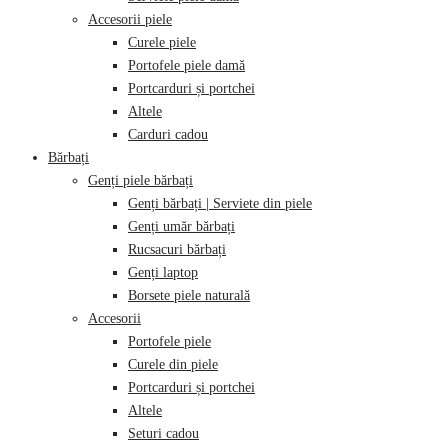
Accesorii piele
Curele piele
Portofele piele damă
Portcarduri și portchei
Altele
Carduri cadou
Bărbați
Genți piele bărbați
Genți bărbați | Serviete din piele
Genți umăr bărbați
Rucsacuri bărbați
Genți laptop
Borsete piele naturală
Accesorii
Portofele piele
Curele din piele
Portcarduri și portchei
Altele
Seturi cadou