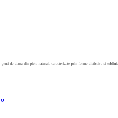
nti de dama din piele naturala caracterizate prin forme distictive si subliniate
NO