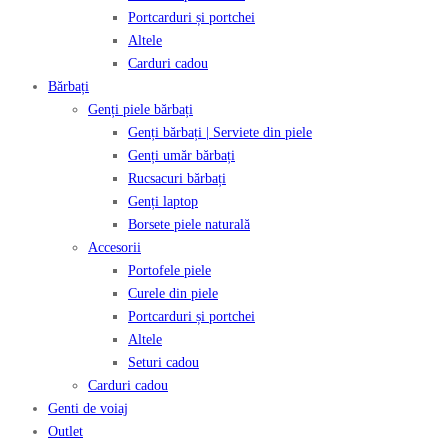
Portcarduri și portchei
Altele
Carduri cadou
Bărbați
Genți piele bărbați
Genți bărbați | Serviete din piele
Genți umăr bărbați
Rucsacuri bărbați
Genți laptop
Borsete piele naturală
Accesorii
Portofele piele
Curele din piele
Portcarduri și portchei
Altele
Seturi cadou
Carduri cadou
Genti de voiaj
Outlet