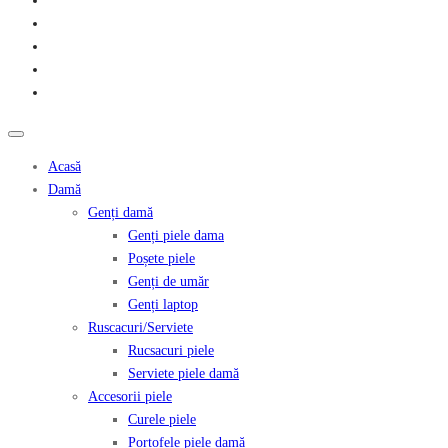
Acasă
Damă
Genți damă
Genți piele dama
Poșete piele
Genți de umăr
Genți laptop
Ruscacuri/Serviete
Rucsacuri piele
Serviete piele damă
Accesorii piele
Curele piele
Portofele piele damă