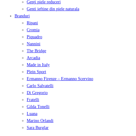
Genți piele reduceri
Genti ieftine din piele naturala
Branduri
Ripani
Cromia
Piquadro
Nannini
The Bridge
Arcadia
Made in Italy
Plein Sport
Ermanno Firenze – Ermanno Scervino
Carlo Salvatelli
Di Gregorio
Fratelli
Gilda Tonelli
Luana
Marino Orlandi
Sara Burglar