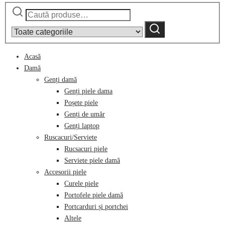
Caută
Narrow
după:
by
Caută
category:
Acasă
Damă
Genți damă
Genți piele dama
Poșete piele
Genți de umăr
Genți laptop
Ruscacuri/Serviete
Rucsacuri piele
Serviete piele damă
Accesorii piele
Curele piele
Portofele piele damă
Portcarduri și portchei
Altele