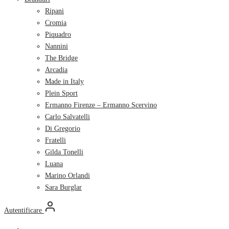
Ripani
Cromia
Piquadro
Nannini
The Bridge
Arcadia
Made in Italy
Plein Sport
Ermanno Firenze – Ermanno Scervino
Carlo Salvatelli
Di Gregorio
Fratelli
Gilda Tonelli
Luana
Marino Orlandi
Sara Burglar
Autentificare