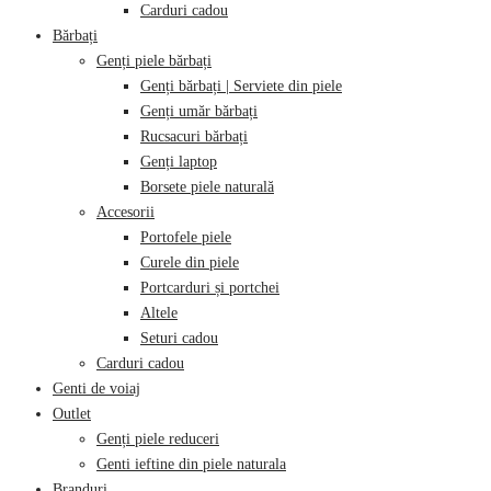
Carduri cadou
Bărbați
Genți piele bărbați
Genți bărbați | Serviete din piele
Genți umăr bărbați
Rucsacuri bărbați
Genți laptop
Borsete piele naturală
Accesorii
Portofele piele
Curele din piele
Portcarduri și portchei
Altele
Seturi cadou
Carduri cadou
Genti de voiaj
Outlet
Genți piele reduceri
Genti ieftine din piele naturala
Branduri