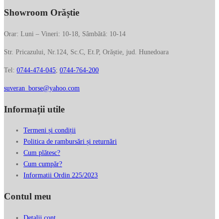
Showroom Orăștie
Orar: Luni – Vineri: 10-18, Sâmbătă: 10-14
Str. Pricazului, Nr.124, Sc.C, Et.P, Orăștie, jud. Hunedoara
Tel:
0744-474-045
;
0744-764-200
suveran_borse@yahoo.com
Informații utile
Termeni și condiții
Politica de rambursări și returnări
Cum plătesc?
Cum cumpăr?
Informatii Ordin 225/2023
Contul meu
Detalii cont