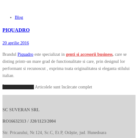
Blog
PIQUADRO
20 aprilie 2016
Brandul
Piquadro
este specializat in
genti si accesorii business
,
care se
disting printr-un mare grad de functionalitate si care, prin designul lor
performant si recunoscut , exprima toata originalitatea si eleganta stilului
italian.
Încarcă mai multe
Articolele sunt încărcate complet
SC SUVERAN SRL
RO16632313 / J20/1123/2004
Str. Pricazului, Nr.124, Sc.C, Et.P, Orăștie, jud. Hunedoara