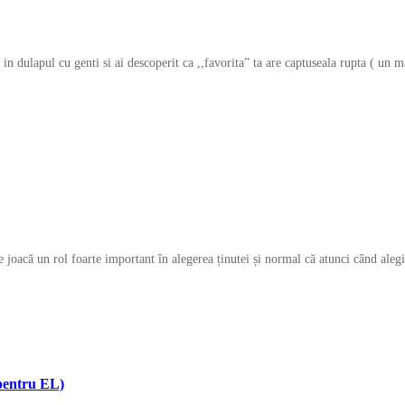
 in dulapul cu genti si ai descoperit ca ,,favorita” ta are captuseala rupta ( un m
e joacă un rol foarte important în alegerea ținutei și normal că atunci când alegi
 pentru EL)