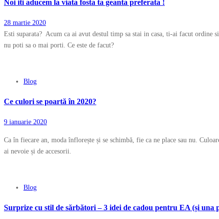
Noi iti aducem la viata fosta ta geanta preferata !
28 martie 2020
Esti suparata? Acum ca ai avut destul timp sa stai in casa, ti-ai facut ordine si
nu poti sa o mai porti. Ce este de facut?
Blog
Ce culori se poartă în 2020?
9 ianuarie 2020
Ca în fiecare an, moda înflorește și se schimbă, fie ca ne place sau nu. Culoar
ai nevoie și de accesorii.
Blog
Surprize cu stil de sărbători – 3 idei de cadou pentru EA (și una