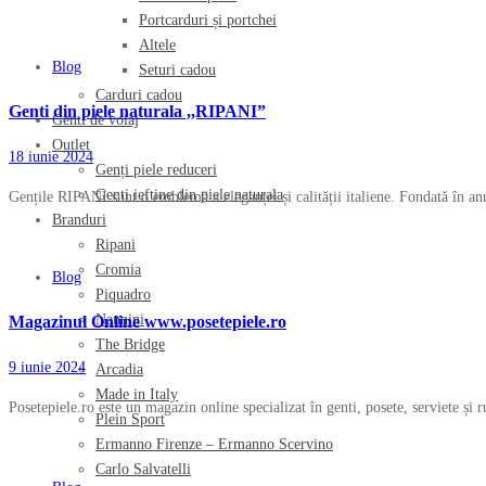
Portcarduri și portchei
Altele
Blog
Seturi cadou
Carduri cadou
Genti din piele naturala ,,RIPANI”
Genti de voiaj
Outlet
18 iunie 2024
Genți piele reduceri
Genti ieftine din piele naturala
Gențile RIPANI sunt o emblemă a eleganței și calității italiene. Fondată în a
Branduri
Ripani
Cromia
Blog
Piquadro
Nannini
Magazinul Online www.posetepiele.ro
The Bridge
9 iunie 2024
Arcadia
Made in Italy
Posetepiele.ro este un magazin online specializat în genti, posete, serviete și 
Plein Sport
Ermanno Firenze – Ermanno Scervino
Carlo Salvatelli