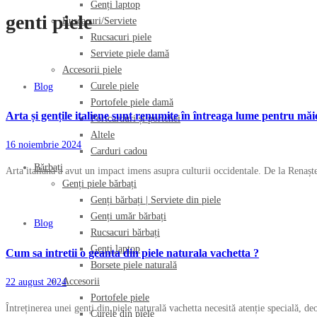
Genți laptop
genti piele
Ruscacuri/Serviete
Rucsacuri piele
Serviete piele damă
Accesorii piele
Curele piele
Blog
Portofele piele damă
Arta și gențile italiene sunt renumite în întreaga lume pentru măies
Portcarduri și portchei
Altele
16 noiembrie 2024
Carduri cadou
Bărbați
Arta italiană a avut un impact imens asupra culturii occidentale. De la Renaș
Genți piele bărbați
Genți bărbați | Serviete din piele
Genți umăr bărbați
Blog
Rucsacuri bărbați
Genți laptop
Cum sa intretii o geanta din piele naturala vachetta ?
Borsete piele naturală
Accesorii
22 august 2024
Portofele piele
Întreținerea unei genți din piele naturală vachetta necesită atenție specială, de
Curele din piele