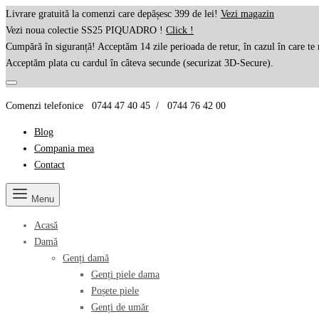
Livrare gratuită la comenzi care depășesc 399 de lei!
Vezi magazin
Vezi noua colectie SS25 PIQUADRO !
Click !
Cumpără în siguranță! Acceptăm 14 zile perioada de retur, în cazul în care te 
Acceptăm plata cu cardul în câteva secunde (securizat 3D-Secure).
Comenzi telefonice 0744 47 40 45 / 0744 76 42 00
Blog
Compania mea
Contact
Menu
Acasă
Damă
Genți damă
Genți piele dama
Poșete piele
Genți de umăr