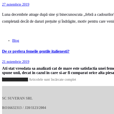
27 noiembrie 2019
Luna decembrie atrage după sine și binecunoscuta „febră a cadourilor”.
completată decât de daruri prețuite și îndrăgite, motiv pentru care ve
Blog
De ce prefera femeile gentile italienesti?
21 noiembrie 2019
Ati stat vreodata sa analizati cat de mare este satisfactia unei f
spune unii, decat in cazul in care si-ar fi cumparat orice alta pie
Încarcă mai multe
Articolele sunt încărcate complet
SC SUVERAN SRL
RO16632313 / J20/1123/2004