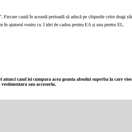
 Fiecare caută în această perioadă să aducă pe chipurile celor dragi zâmb
nim în ajutorul vostru cu 3 idei de cadou pentru EA și una pentru EL.
emei atunci cand isi cumpara acea geanta absolut superba la care vis
sa vestimentara sau accesoriu.