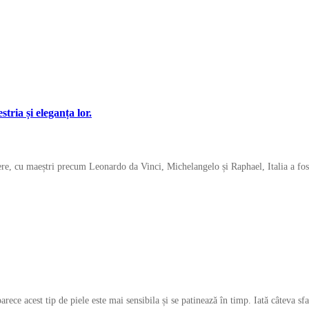
tria și eleganța lor.
tere, cu maeștri precum Leonardo da Vinci, Michelangelo și Raphael, Italia a fo
oarece acest tip de piele este mai sensibila și se patinează în timp. Iată câteva s