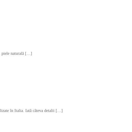
n piele naturală […]
zate în Italia. Iată câteva detalii […]