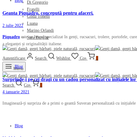
Blog
Di Gregorio
Fratelli
Geanta Piquadro, concepută pentru afaceri.
Gilda Tonelli
Luana
2 iulie 2022
Marino Orlandi
Piquadro
este un brand specializat în genți, rucsacuri, trolere, portofele, cur
Sara Burglar
a eleganței și originalității italiene.
Autentificare
Search
Wishlist
Coș
0
Blog
Menu
Surprinde-i pe cei dragi cu un cadou personalizat cu inițialele lor 
Search
Coș
0
4 ianuarie 2021
Imaginează-ți surpriza de a primi o geantă Suveran personalizată cu inițialele
Blog