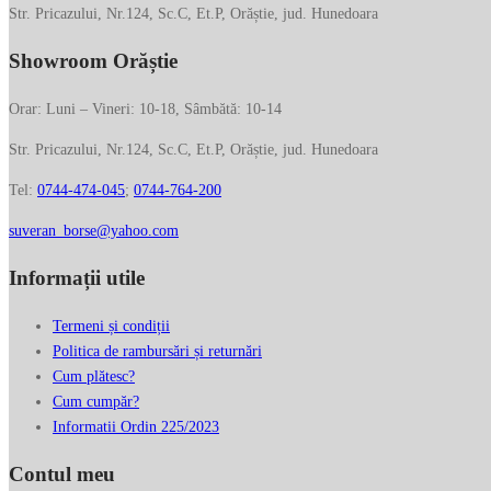
Str. Pricazului, Nr.124, Sc.C, Et.P, Orăștie, jud. Hunedoara
Showroom Orăștie
Orar: Luni – Vineri: 10-18, Sâmbătă: 10-14
Str. Pricazului, Nr.124, Sc.C, Et.P, Orăștie, jud. Hunedoara
Tel:
0744-474-045
;
0744-764-200
suveran_borse@yahoo.com
Informații utile
Termeni și condiții
Politica de rambursări și returnări
Cum plătesc?
Cum cumpăr?
Informatii Ordin 225/2023
Contul meu