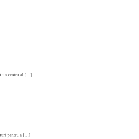
st un centru al […]
faturi pentru a […]