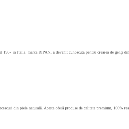
nul 1967 în Italia, marca RIPANI a devenit cunoscută pentru crearea de genți di
rucsacuri din piele naturală. Acesta oferă produse de calitate premium, 100% reali