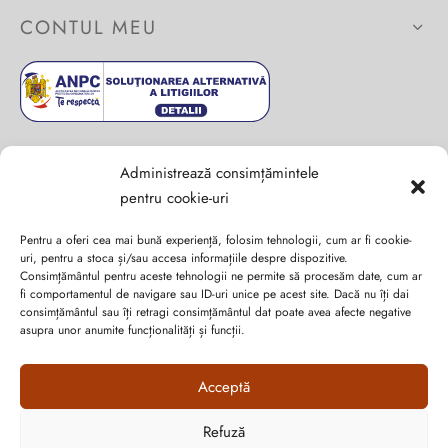
CONTUL MEU
Administrează consimțămintele
pentru cookie-uri
Pentru a oferi cea mai bună experiență, folosim tehnologii, cum ar fi cookie-
uri, pentru a stoca și/sau accesa informațiile despre dispozitive.
Consimțământul pentru aceste tehnologii ne permite să procesăm date, cum ar
fi comportamentul de navigare sau ID-uri unice pe acest site. Dacă nu îți dai
consimțământul sau îți retragi consimțământul dat poate avea afecte negative
asupra unor anumite funcționalități și funcții.
Abonează-te la ultimele oferte Suveran SRL
Acceptă
Nu rata cele mai noi colecții de sezon, oferte și promoții de
nerefuzat.
Refuză
Cum vă putem ajuta?