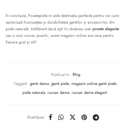
În concluzie, Posetepiele.ro este destinația perfectă pentru cei care
apreciază frumusețea și durabilitatea gentilor și accesoriilor din
piele naturală. Indiferent dacă ești în căutarea unei
posete elegante
sau a unui rucsac practic, acest magazin online are ceva pentru
fiecare gust și stil!
Publicat în:
Blog
Tagged:
genti dama
,
genti piele
,
magazin online genti piele
,
piele naturala
,
rucsac dama
,
rucsac dama elegant
Distribuie