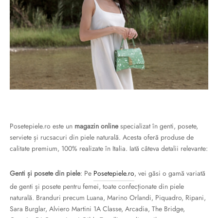
Burglar
Posetepiele.ro este un
magazin online
specializat în genti, posete,
serviete și rucsacuri din piele naturală. Acesta oferă produse de
calitate premium, 100% realizate în Italia. Iată câteva detalii relevante:
Genti și posete din piele
: Pe
Posetepiele.ro
, vei găsi o gamă variată
de genti și posete pentru femei, toate confecționate din piele
naturală. Branduri precum Luana, Marino Orlandi, Piquadro, Ripani,
Sara Burglar, Alviero Martini 1A Classe, Arcadia, The Bridge,