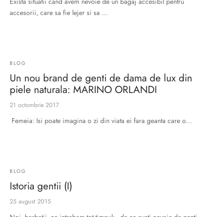
Exista situatii cand avem nevoie de un bagaj accesibil pentru
accesorii, care sa fie lejer si sa …
BLOG
Un nou brand de genti de dama de lux din
piele naturala: MARINO ORLANDI
21 octombrie 2017
Femeia: Isi poate imagina o zi din viata ei fara geanta care o…
BLOG
Istoria gentii (I)
25 august 2015