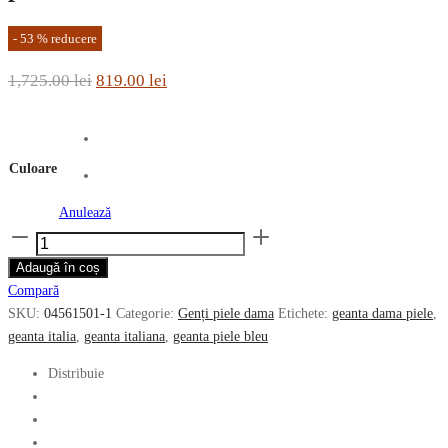
-
53
%
reducere
Prețul
Prețul
1,725.00
lei
819.00
lei
inițial
curent
a
este:
fost:
819.00 lei.
Culoare
1,725.00 lei.
Anulează
Cantitate
Geanta
Adaugă în coș
de
Compară
dama
SKU:
04561501-1
Categorie:
Genți piele dama
Etichete:
geanta dama piele
,
THE
geanta italia
,
geanta italiana
,
geanta piele bleu
BRIDGE
din
Distribuie
piele
naturala
vacheta