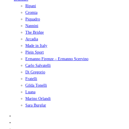
Ripani
Cromia
Piquadro
Nannini
The Bridge
Arcadia
Made in Italy
Plein Sport
Ermanno Firenze – Ermanno Scervino
Carlo Salvatelli
Di Gregorio
Fratelli
Gilda Tonelli
Luana
Marino Orlandi
Sara Burglar