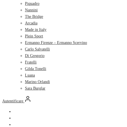
Piquadro
Nannini
The Bridge
Arcadia
Made in Italy
Plein Sport
Ermanno Firenze – Ermanno Scervino
Carlo Salvatelli
Di Gregorio
Fratelli
Gilda Tonelli
Luana
Marino Orlandi
Sara Burglar
Autentificare