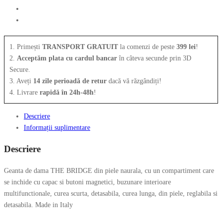
04561501
1. Primești
TRANSPORT GRATUIT
la comenzi de peste
399 lei
!
2.
Acceptăm plata cu cardul bancar
în câteva secunde prin 3D
Secure.
3. Aveți
14 zile perioadă de retur
dacă vă răzgândiți!
4. Livrare
rapidă în 24h-48h
!
Descriere
Informații suplimentare
Descriere
Geanta de dama THE BRIDGE din piele naurala, cu un compartiment care
se inchide cu capac si butoni magnetici, buzunare interioare
multifunctionale, curea scurta, detasabila, curea lunga, din piele, reglabila si
detasabila. Made in Italy