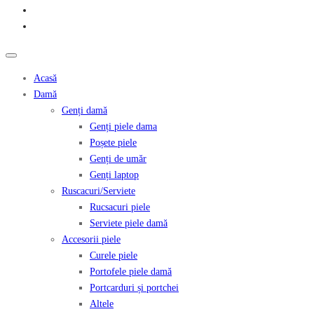
Acasă
Damă
Genți damă
Genți piele dama
Poșete piele
Genți de umăr
Genți laptop
Ruscacuri/Serviete
Rucsacuri piele
Serviete piele damă
Accesorii piele
Curele piele
Portofele piele damă
Portcarduri și portchei
Altele