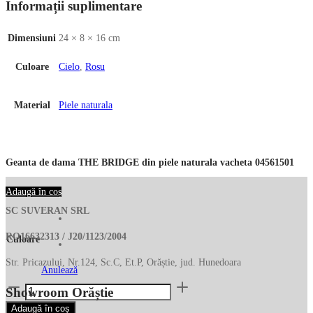
Informații suplimentare
Dimensiuni
24 × 8 × 16 cm
Culoare
Cielo
,
Rosu
Material
Piele naturala
Geanta de dama THE BRIDGE din piele naturala vacheta 04561501
Adaugă în coș
SC SUVERAN SRL
RO16632313 / J20/1123/2004
Culoare
Str. Pricazului, Nr.124, Sc.C, Et.P, Orăștie, jud. Hunedoara
Anulează
Cantitate
Showroom Orăștie
Geanta
Adaugă în coș