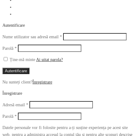
Autentificare
Obligatoriu
Nume utilizator sau adresă email
*
Obligatoriu
Parolă
*
Ține-mă minte
Ai uitat parola?
Autentificare
Nu sunteți client?
Înregistrare
Înregistrare
Obligatoriu
Adresă email
*
Obligatoriu
Parolă
*
Datele personale vor fi folosite pentru a-ți susține experiența pe acest site
web, pentru a administra accesul la contul tău și pentru alte scopuri descrise