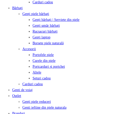
Carduri cadou
Bărbați
Genți piele bărbați
Genți bărbați | Serviete din piele
Genți umăr bărbați
Rucsacuri bărbați
Genți laptop
Borsete piele naturală
Accesorii
Portofele piele
Curele din piele
Portcarduri și portchei
Altele
Seturi cadou
Carduri cadou
Genti de voiaj
Outlet
Genți piele reduceri
Genti ieftine din piele naturala
Branduri