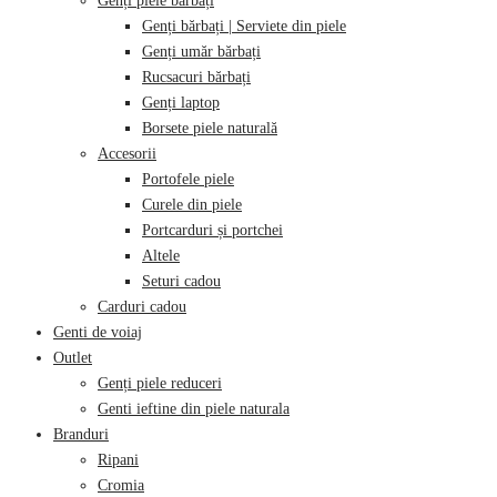
Genți piele bărbați
Genți bărbați | Serviete din piele
Genți umăr bărbați
Rucsacuri bărbați
Genți laptop
Borsete piele naturală
Accesorii
Portofele piele
Curele din piele
Portcarduri și portchei
Altele
Seturi cadou
Carduri cadou
Genti de voiaj
Outlet
Genți piele reduceri
Genti ieftine din piele naturala
Branduri
Ripani
Cromia