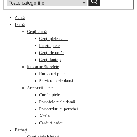
category:
Acasă
Damă
Genți damă
Genți piele dama
Poșete piele
Genți de umăr
Genți laptop
Ruscacuri/Serviete
Rucsacuri piele
Serviete piele damă
Accesorii piele
Curele piele
Portofele piele damă
Portcarduri și portchei
Altele
Carduri cadou
Bărbați