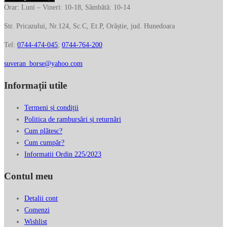
de
Orar: Luni – Vineri: 10-18, Sâmbătă: 10-14
dama
Str. Pricazului, Nr.124, Sc.C, Et.P, Orăștie, jud. Hunedoara
THE
BRIDGE
Tel:
0744-474-045
;
0744-764-200
din
piele
suveran_borse@yahoo.com
naturala
Informații utile
vacheta
04561501
Termeni și condiții
Politica de rambursări și returnări
Cum plătesc?
Cum cumpăr?
Informatii Ordin 225/2023
Contul meu
Detalii cont
Comenzi
Wishlist