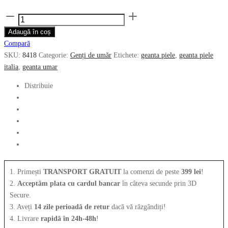
inițial
curent
Cantitate
a
este:
Geanta
Adaugă în coș
fost:
849.00 lei.
de
Compară
1,547.00 lei.
umar
SKU:
8418
Categorie:
Genți de umăr
Etichete:
geanta piele
,
geanta piele
ARCADIA
italia
,
geanta umar
din
piele
Distribuie
naturala
albastra
8418
1. Primești
TRANSPORT GRATUIT
la comenzi de peste
399 lei
!
2.
Acceptăm plata cu cardul bancar
în câteva secunde prin 3D
Secure.
3. Aveți
14 zile perioadă de retur
dacă vă răzgândiți!
4. Livrare
rapidă în 24h-48h
!