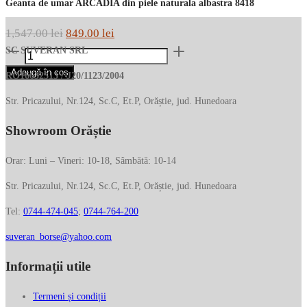
Geanta de umar ARCADIA din piele naturala albastra 8418
Prețul
Prețul
1,547.00
lei
849.00
lei
Cantitate
inițial
curent
SC SUVERAN SRL
Geanta
a
este:
Adaugă în coș
RO16632313 / J20/1123/2004
de
fost:
849.00 lei.
umar
Str. Pricazului, Nr.124, Sc.C, Et.P, Orăștie, jud. Hunedoara
1,547.00 lei.
ARCADIA
Showroom Orăștie
din
piele
naturala
Orar: Luni – Vineri: 10-18, Sâmbătă: 10-14
albastra
Str. Pricazului, Nr.124, Sc.C, Et.P, Orăștie, jud. Hunedoara
8418
Tel:
0744-474-045
;
0744-764-200
suveran_borse@yahoo.com
Informații utile
Termeni și condiții