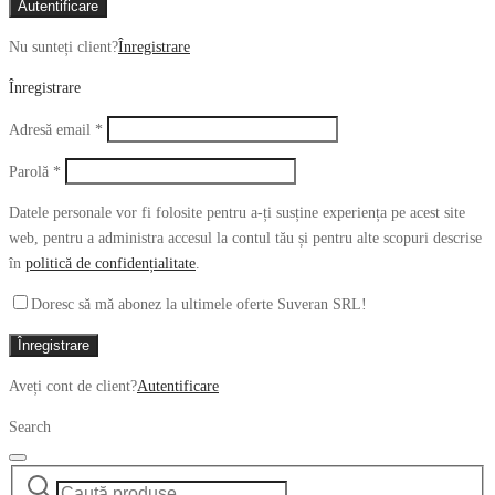
Autentificare
Nu sunteți client?
Înregistrare
Înregistrare
Obligatoriu
Adresă email
*
Obligatoriu
Parolă
*
Datele personale vor fi folosite pentru a-ți susține experiența pe acest site
web, pentru a administra accesul la contul tău și pentru alte scopuri descrise
în
politică de confidențialitate
.
Doresc să mă abonez la ultimele oferte Suveran SRL!
Înregistrare
Aveți cont de client?
Autentificare
Search
Caută
Narrow