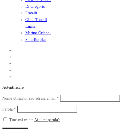
Di Gregorio
Fratelli
Gilda Tonelli
Luana
Marino Orlandi
Sara Burglar
Autentificare
Obligatoriu
Nume utilizator sau adresă email
*
Obligatoriu
Parolă
*
Ține-mă minte
Ai uitat parola?