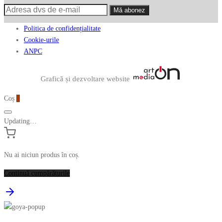
Politica de confidențialitate
Cookie-urile
ANPC
Graficã și dezvoltare website
Coș
0
Updating…
Nu ai niciun produs în coș.
Continuă cumpărăturile