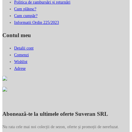
Politica de rambursări și returnări
Cum plătesc?
Cum cumpăr?
Informatii Ordin 225/2023
Contul meu
Detalii cont
Comenzi
Wishlist
Adrese
Abonează-te la ultimele oferte Suveran SRL
Nu rata cele mai noi colecții de sezon, oferte și promoții de nerefuzat.