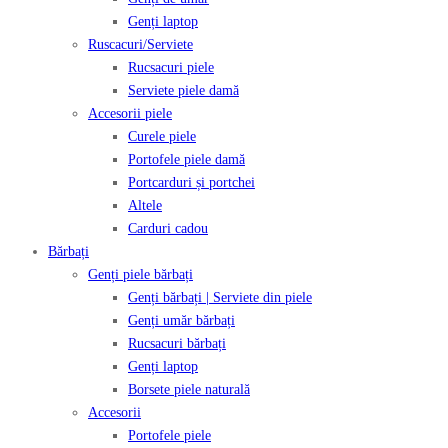
Genți laptop
Ruscacuri/Serviete
Rucsacuri piele
Serviete piele damă
Accesorii piele
Curele piele
Portofele piele damă
Portcarduri și portchei
Altele
Carduri cadou
Bărbați
Genți piele bărbați
Genți bărbați | Serviete din piele
Genți umăr bărbați
Rucsacuri bărbați
Genți laptop
Borsete piele naturală
Accesorii
Portofele piele