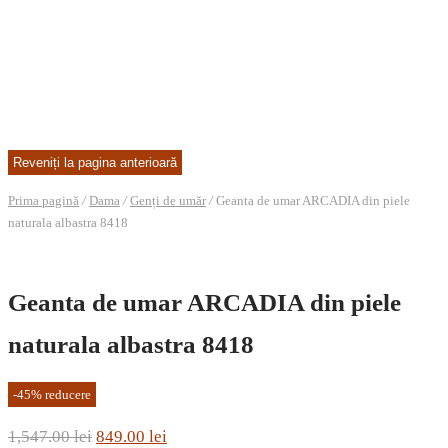
Prima pagină
/
Dama
/
Genți de umăr
/
Geanta de umar ARCADIA din piele
naturala albastra 8418
Geanta de umar ARCADIA din piele
naturala albastra 8418
-
45
%
reducere
Prețul
Prețul
1,547.00
lei
849.00
lei