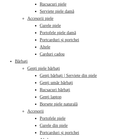
Rucsacuri piele
Serviete piele damă
Accesorii piele
Curele piele
Portofele piele damă
Portcarduri și portchei
Altele
Carduri cadou
Bărbați
Genți piele bărbați
Genți bărbați | Serviete din piele
Genți umăr bărbați
Rucsacuri bărbați
Genți laptop
Borsete piele naturală
Accesorii
Portofele piele
Curele din piele
Portcarduri și portchei