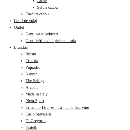
Altele
Seturi cadou
Carduri cadou
Genti de voiaj
Outlet
Genți piele reduceri
Genti ieftine din piele naturala
Branduri
Ripani
Cromia
Piquadro
Nannini
The Bridge
Arcadia
Made in Italy
Plein Sport
Ermanno Firenze – Ermanno Scervino
Carlo Salvatelli
Di Gregorio
Fratelli