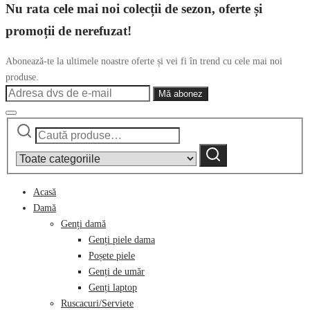
Nu rata cele mai noi colecții de sezon, oferte și
promoții de nerefuzat!
Abonează-te la ultimele noastre oferte și vei fi în trend cu cele mai noi
produse.
Caută
Narrow
după:
by
Caută
category:
Acasă
Damă
Genți damă
Genți piele dama
Poșete piele
Genți de umăr
Genți laptop
Ruscacuri/Serviete