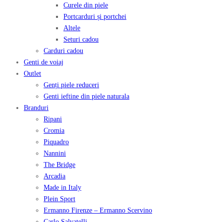
Curele din piele
Portcarduri și portchei
Altele
Seturi cadou
Carduri cadou
Genti de voiaj
Outlet
Genți piele reduceri
Genti ieftine din piele naturala
Branduri
Ripani
Cromia
Piquadro
Nannini
The Bridge
Arcadia
Made in Italy
Plein Sport
Ermanno Firenze – Ermanno Scervino
Carlo Salvatelli