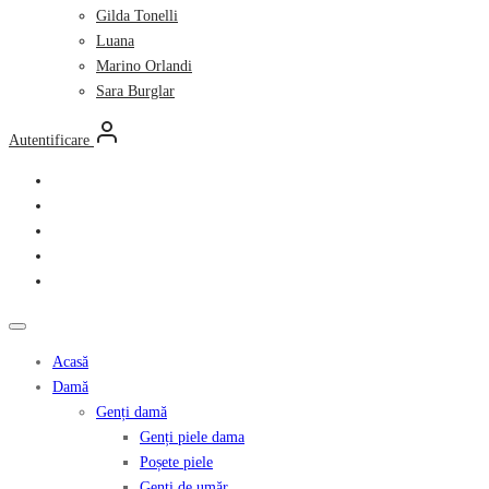
Gilda Tonelli
Luana
Marino Orlandi
Sara Burglar
Autentificare
Acasă
Damă
Genți damă
Genți piele dama
Poșete piele
Genți de umăr