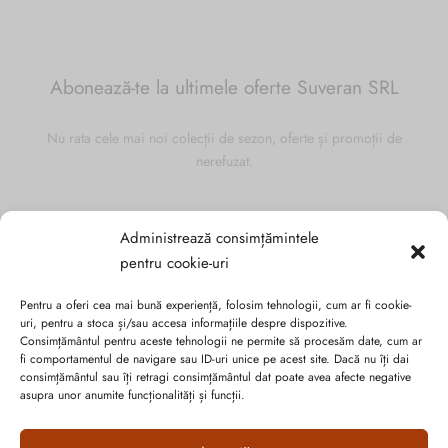
Abonează-te la ultimele oferte Suveran SRL
Nu rata cele mai noi colecții de sezon, oferte și promoții de
nerefuzat.
Administrează consimțămintele
pentru cookie-uri
Pentru a oferi cea mai bună experiență, folosim tehnologii, cum ar fi cookie-
uri, pentru a stoca și/sau accesa informațiile despre dispozitive.
Consimțământul pentru aceste tehnologii ne permite să procesăm date, cum ar
fi comportamentul de navigare sau ID-uri unice pe acest site. Dacă nu îți dai
consimțământul sau îți retragi consimțământul dat poate avea afecte negative
asupra unor anumite funcționalități și funcții.