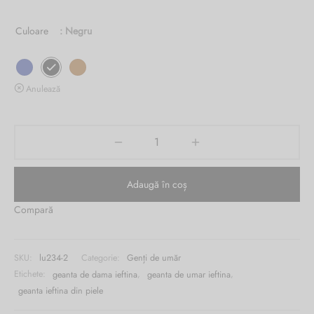
Burglar
Culoare
: Negru
Anulează
Adaugă în coș
Compară
SKU:
lu234-2
Categorie:
Genți de umăr
Etichete:
geanta de dama ieftina
,
geanta de umar ieftina
,
geanta ieftina din piele