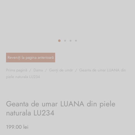
ri cadou
e piele naturală
i cadou
ridge
ia
n Italy
 Sport
no Firenze – Ermanno Scervino
Salvatelli
Prima pagină
/
Dama
/
Genți de umăr
/
Geanta de umar LUANA din
piele naturala LU234
egorio
i
Geanta de umar LUANA din piele
Tonelli
naturala LU234
199.00
lei
o Orlandi