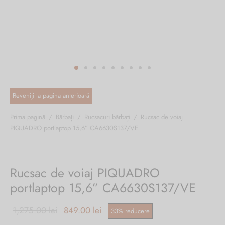
ri cadou
e piele naturală
i cadou
ridge
ia
n Italy
 Sport
no Firenze – Ermanno Scervino
Salvatelli
Prima pagină
/
Bărbați
/
Rucsacuri bărbați
/
Rucsac de voiaj
PIQUADRO portlaptop 15,6” CA6630S137/VE
egorio
i
Rucsac de voiaj PIQUADRO
Tonelli
portlaptop 15,6” CA6630S137/VE
Prețul inițial
Prețul
1,275.00
lei
849.00
lei
33
%
reducere
o Orlandi
a fost:
curent