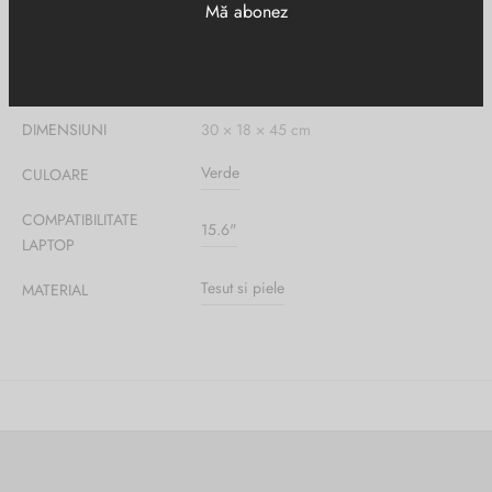
Informații suplimentare
DIMENSIUNI
30 × 18 × 45 cm
Verde
CULOARE
COMPATIBILITATE
15.6"
LAPTOP
Tesut si piele
MATERIAL