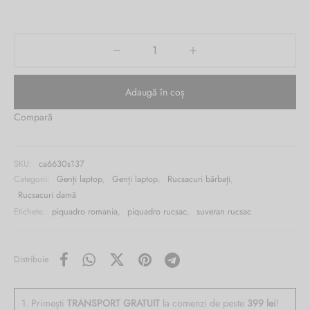
1,275.00 lei.
este:
Burglar
849.00 lei.
Adaugă în coș
Compară
SKU:
ca6630s137
Categorii:
Genți laptop
,
Genți laptop
,
Rucsacuri bărbați
,
Rucsacuri damă
Etichete:
piquadro romania
,
piquadro rucsac
,
suveran rucsac
Distribuie
1. Primești
TRANSPORT GRATUIT
la comenzi de peste
399 lei
!