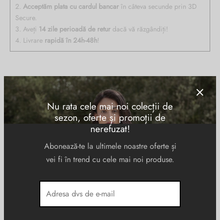
2.
Acceptăm plata cu cardul bancar
în câteva secunde prin 3D
Secure.
3. Aveți
14 zile perioadă de retur
dacă vă răzgândiți!
4. Livrare
rapidă în 24h-48h
!
Descriere
Nu rata cele mai noi colecții de
Rucsac de voiaj PIQUADRO din tesut si piele naturala, cu doua
sezon, oferte și promoții de
compartimente inchise cu fermoar (cu blocaj antifurt), buzunare
nerefuzat!
interioare pentru un laptop de 15,6” si iPad Pro® 12.9, telefon,
Abonează-te la ultimele noastre oferte și
pixuri, baterie, mouse, connequ, etc, la exterior are doua buzunare
frontale, unul pe laterala ( pentru sticla de apa/umbrela ) si unul pe
vei fi în trend cu cele mai noi produse.
spate, plasa pentru casca de bicicleta, sistem RFID, curele de umar,
ergonomice si reglabile cu suport de card si ochelari, sistem de
prindere la piept, cu reglaj vertical/orizontal, volum 20,5 L, greutate
1230gr, omologat Easyjet.