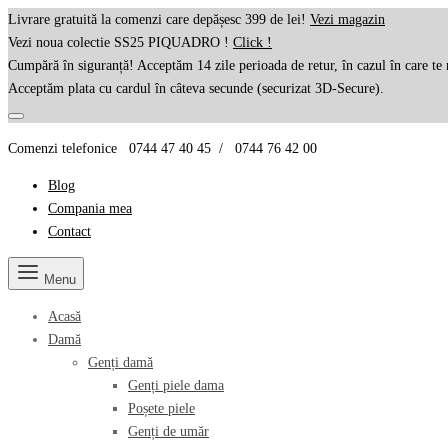
Livrare gratuită la comenzi care depășesc 399 de lei!
Vezi magazin
Vezi noua colectie SS25 PIQUADRO !
Click !
Cumpără în siguranță! Acceptăm 14 zile perioada de retur, în cazul în care te 
Acceptăm plata cu cardul în câteva secunde (securizat 3D-Secure).
Comenzi telefonice 0744 47 40 45 / 0744 76 42 00
Blog
Compania mea
Contact
Menu
Acasă
Damă
Genți damă
Genți piele dama
Poșete piele
Genți de umăr