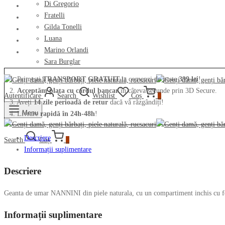
Di Gregorio
piele
Fratelli
naturala
Gilda Tonelli
18756
Luana
Marino Orlandi
Sara Burglar
1. Primești
TRANSPORT GRATUIT
la comenzi de peste
399 lei
!
2.
Acceptăm plata cu cardul bancar
în câteva secunde prin 3D Secure.
Autentificare
Search
Wishlist
Coș
0
3. Aveți
14 zile perioadă de retur
dacă vă răzgândiți!
Menu
4. Livrare
rapidă în 24h-48h
!
Descriere
Search
Coș
0
Informații suplimentare
Descriere
Geanta de umar NANNINI din piele naturala, cu un compartiment inchis cu fer
Informații suplimentare