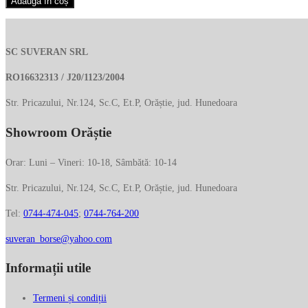
Adaugă în coș
de
umar
NANNINI
SC SUVERAN SRL
din
piele
RO16632313 / J20/1123/2004
naturala
Str. Pricazului, Nr.124, Sc.C, Et.P, Orăștie, jud. Hunedoara
18756
Showroom Orăștie
Orar: Luni – Vineri: 10-18, Sâmbătă: 10-14
Str. Pricazului, Nr.124, Sc.C, Et.P, Orăștie, jud. Hunedoara
Tel:
0744-474-045
;
0744-764-200
suveran_borse@yahoo.com
Informații utile
Termeni și condiții