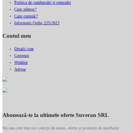
Politica de rambursări și returnări
Cum plătesc?
Cum cumpăr?
Informatii Ordin 225/2023
Contul meu
Detalii cont
Comenzi
Wishlist
Adrese
Abonează-te la ultimele oferte Suveran SRL
Nu rata cele mai noi colecții de sezon, oferte și promoții de nerefuzat.