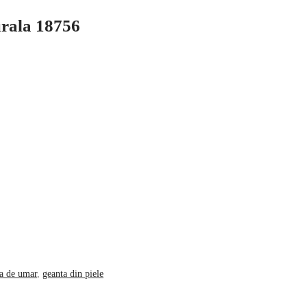
rala 18756
a de umar
,
geanta din piele