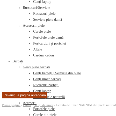
Genți laptop
Ruscacuri/Serviete
Rucsacuri piele
Serviete piele damă
Accesorii piele
Curele piele
Portofele piele damă
Portcarduri și portchei
Altele
Carduri cadou
Bărbați
Genți piele bărbați
Genți bărbați | Serviete din piele
Genți umăr bărbați
Rucsacuri bărbați
Genți laptop
Borsete piele naturală
Accesorii
Prima pagină
/
Dama
/
Genți de umăr
/
Geanta de umar NANNINI din piele natura
Portofele piele
Curele din piele