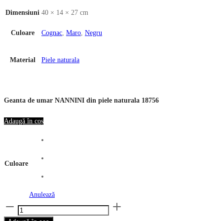
Dimensiuni
40 × 14 × 27 cm
Culoare
Cognac
,
Maro
,
Negru
Material
Piele naturala
Geanta de umar NANNINI din piele naturala 18756
Adaugă în coș
Culoare
Anulează
Cantitate
Geanta