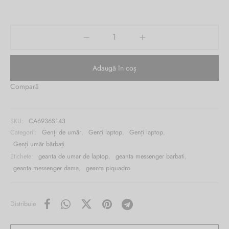
fost:
este:
Burglar
999.00 lei.
549.00 lei.
Adaugă în coș
Compară
SKU:
CA6936S143
Categorii:
Genți de umăr
,
Genți laptop
,
Genți laptop
,
Genți umăr bărbați
Etichete:
geanta de umar de laptop
,
geanta messenger barbati
,
geanta messenger dama
,
geanta piquadro
Distribuie