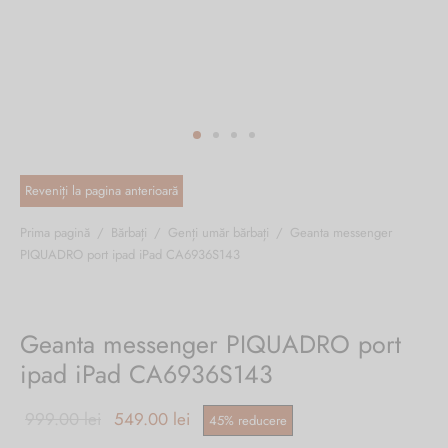
ri cadou
e piele naturală
i cadou
ridge
ia
n Italy
 Sport
no Firenze – Ermanno Scervino
Salvatelli
Prima pagină
/
Bărbați
/
Genți umăr bărbați
/
Geanta messenger
PIQUADRO port ipad iPad CA6936S143
egorio
i
Geanta messenger PIQUADRO port
Tonelli
ipad iPad CA6936S143
Prețul
Prețul
999.00
lei
549.00
lei
45
%
reducere
o Orlandi
inițial a
curent