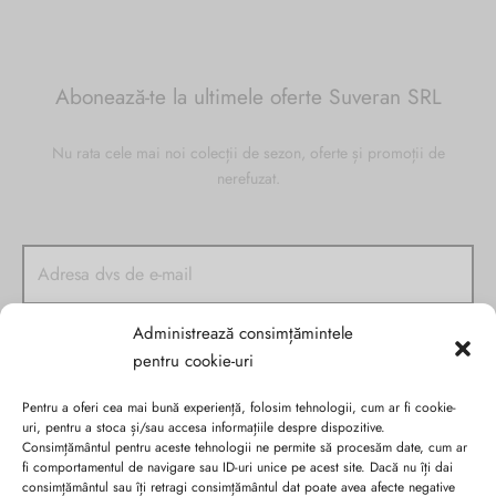
Abonează-te la ultimele oferte Suveran SRL
Nu rata cele mai noi colecții de sezon, oferte și promoții de
nerefuzat.
Administrează consimțămintele
pentru cookie-uri
Pentru a oferi cea mai bună experiență, folosim tehnologii, cum ar fi cookie-
uri, pentru a stoca și/sau accesa informațiile despre dispozitive.
Consimțământul pentru aceste tehnologii ne permite să procesăm date, cum ar
fi comportamentul de navigare sau ID-uri unice pe acest site. Dacă nu îți dai
consimțământul sau îți retragi consimțământul dat poate avea afecte negative