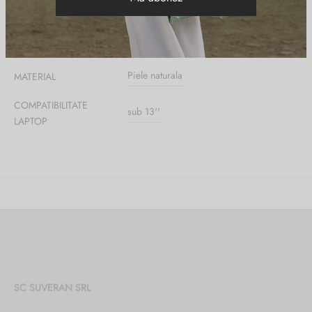
DIMENSIUNI
33 × 10 × 25 cm
Bleumarin
CULOARE
Piele naturala
MATERIAL
COMPATIBILITATE
sub 13''
LAPTOP
SC SUVERAN SRL