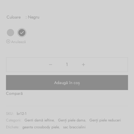
fost:
curent
Burglar
3,200.00 lei.
este:
Culoare
: Negru
369.00 lei.
Anulează
Adaugă în coș
Compară
SKU:
br12-1
Categorii:
Genti damă ieftine
,
Genți piele dama
,
Genți piele reduceri
Etichete:
geanta crossbody piele
,
sac braccialini