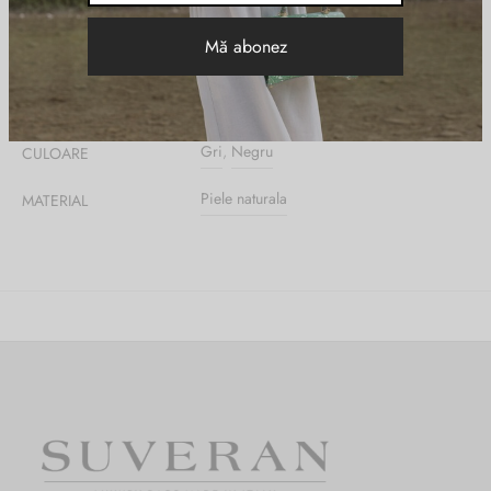
Informații suplimentare
DIMENSIUNI
19 × 15 × 21 cm
Gri
,
Negru
CULOARE
Piele naturala
MATERIAL