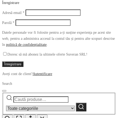
Înregistrare
Obligatoriu
Adresă email
*
Obligatoriu
Parolă
*
Datele personale vor fi folosite pentru a-ți susține experiența pe acest site
web, pentru a administra accesul la contul tău și pentru alte scopuri descrise
în
politică de confidențialitate
.
Doresc să mă abonez la ultimele oferte Suveran SRL!
Înregistrare
Aveți cont de client?
Autentificare
Search
Caută
Narrow
după:
by
Caută
category: