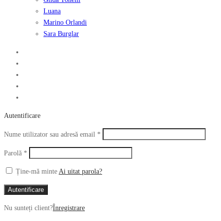
Luana
Marino Orlandi
Sara Burglar
Autentificare
Obligatoriu
Nume utilizator sau adresă email
*
Obligatoriu
Parolă
*
Ține-mă minte
Ai uitat parola?
Autentificare
Nu sunteți client?
Înregistrare