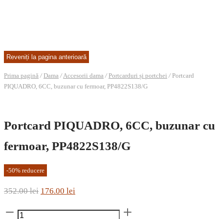
Prima pagină
/
Dama
/
Accesorii dama
/
Portcarduri și portchei
/
Portcard
PIQUADRO, 6CC, buzunar cu fermoar, PP4822S138/G
Portcard PIQUADRO, 6CC, buzunar cu
fermoar, PP4822S138/G
-
50
%
reducere
Prețul
Prețul
352.00
lei
176.00
lei
inițial
curent
Cantitate
a
este: