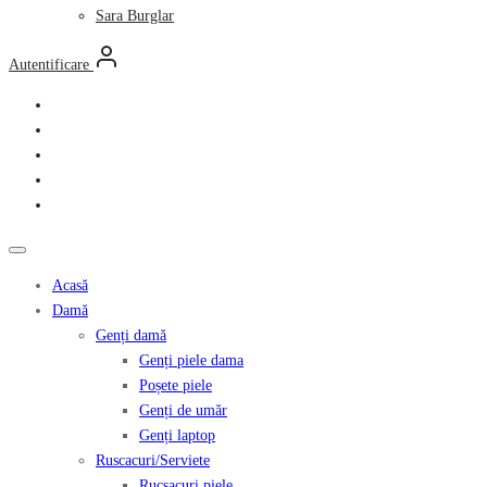
Sara Burglar
Autentificare
Acasă
Damă
Genți damă
Genți piele dama
Poșete piele
Genți de umăr
Genți laptop
Ruscacuri/Serviete
Rucsacuri piele