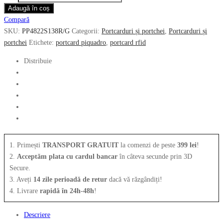
Portcard
Adaugă în coș
fost:
176.00 lei.
PIQUADRO,
Compară
352.00 lei.
6CC,
SKU:
PP4822S138R/G
Categorii:
Portcarduri și portchei
,
Portcarduri și
buzunar
portchei
Etichete:
portcard piquadro
,
portcard rfid
cu
fermoar,
Distribuie
PP4822S138/G
1. Primești
TRANSPORT GRATUIT
la comenzi de peste
399 lei
!
2.
Acceptăm plata cu cardul bancar
în câteva secunde prin 3D
Secure.
3. Aveți
14 zile perioadă de retur
dacă vă răzgândiți!
4. Livrare
rapidă în 24h-48h
!
Descriere