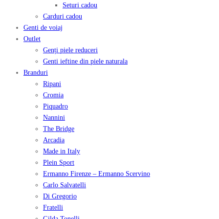
Seturi cadou
Carduri cadou
Genti de voiaj
Outlet
Genți piele reduceri
Genti ieftine din piele naturala
Branduri
Ripani
Cromia
Piquadro
Nannini
The Bridge
Arcadia
Made in Italy
Plein Sport
Ermanno Firenze – Ermanno Scervino
Carlo Salvatelli
Di Gregorio
Fratelli
Gilda Tonelli