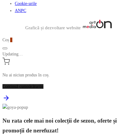
Cookie-urile
ANPC
Graficã și dezvoltare website
Coș
0
Updating…
Nu ai niciun produs în coș.
Continuă cumpărăturile
Nu rata cele mai noi colecții de sezon, oferte și
promoții de nerefuzat!