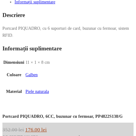
Informații suplimentare
Descriere
Portcard PIQUADRO, cu 6 suporturi de card, buzunar cu fermoar, sistem
RFID.
Informații suplimentare
Dimensiuni
11 × 1 × 8 cm
Culoare
Galben
Material
Piele naturala
Portcard PIQUADRO, 6CC, buzunar cu fermoar, PP4822S138/G
Prețul
Prețul
352.00
lei
176.00
lei