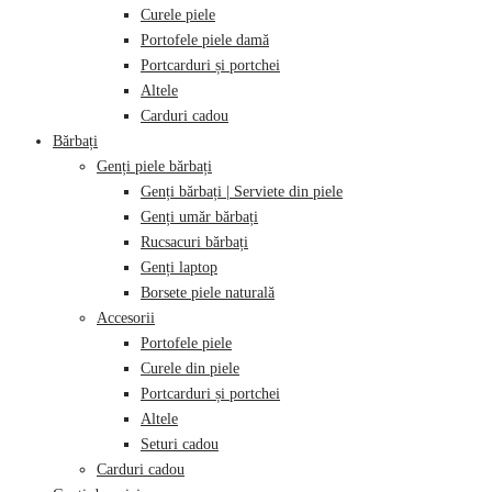
Curele piele
Portofele piele damă
Portcarduri și portchei
Altele
Carduri cadou
Bărbați
Genți piele bărbați
Genți bărbați | Serviete din piele
Genți umăr bărbați
Rucsacuri bărbați
Genți laptop
Borsete piele naturală
Accesorii
Portofele piele
Curele din piele
Portcarduri și portchei
Altele
Seturi cadou
Carduri cadou