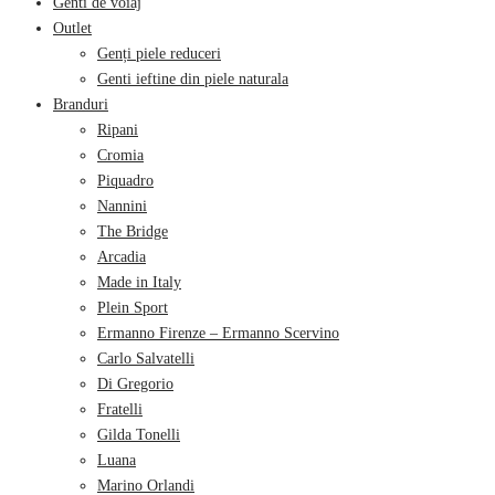
Genti de voiaj
Outlet
Genți piele reduceri
Genti ieftine din piele naturala
Branduri
Ripani
Cromia
Piquadro
Nannini
The Bridge
Arcadia
Made in Italy
Plein Sport
Ermanno Firenze – Ermanno Scervino
Carlo Salvatelli
Di Gregorio
Fratelli
Gilda Tonelli
Luana
Marino Orlandi