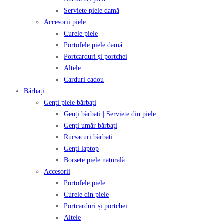
Serviete piele damă
Accesorii piele
Curele piele
Portofele piele damă
Portcarduri și portchei
Altele
Carduri cadou
Bărbați
Genți piele bărbați
Genți bărbați | Serviete din piele
Genți umăr bărbați
Rucsacuri bărbați
Genți laptop
Borsete piele naturală
Accesorii
Portofele piele
Curele din piele
Portcarduri și portchei
Altele