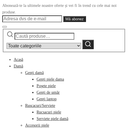
Abonează-te la ultimele noastre oferte și vei fi în trend cu cele mai noi
produse.
Caută
Narrow
după:
by
Caută
category:
Acasă
Damă
Genți damă
Genți piele dama
Poșete piele
Genți de umăr
Genți laptop
Ruscacuri/Serviete
Rucsacuri piele
Serviete piele damă
Accesorii piele