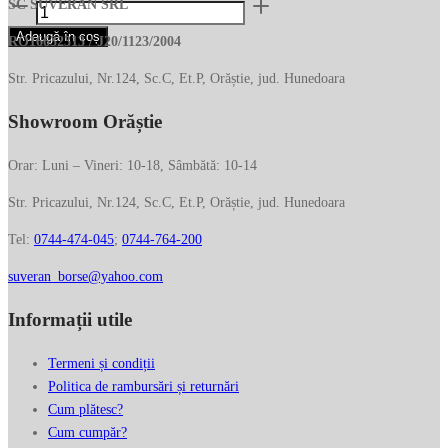
Cantitate
inițial
curent
SC SUVERAN SRL
Portcard
a
este:
Adaugă în coș
RO16632313 / J20/1123/2004
PIQUADRO,
fost:
176.00 lei.
6CC,
Str. Pricazului, Nr.124, Sc.C, Et.P, Orăștie, jud. Hunedoara
352.00 lei.
buzunar
Showroom Orăștie
cu
fermoar,
PP4822S138/G
Orar: Luni – Vineri: 10-18, Sâmbătă: 10-14
Str. Pricazului, Nr.124, Sc.C, Et.P, Orăștie, jud. Hunedoara
Tel:
0744-474-045
;
0744-764-200
suveran_borse@yahoo.com
Informații utile
Termeni și condiții
Politica de rambursări și returnări
Cum plătesc?
Cum cumpăr?