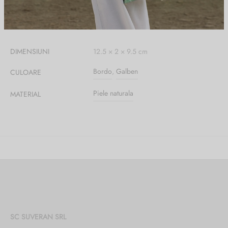
Informații suplimentare
DIMENSIUNI
12.5 × 2 × 9.5 cm
Bordo
,
Galben
CULOARE
Piele naturala
MATERIAL
SC SUVERAN SRL