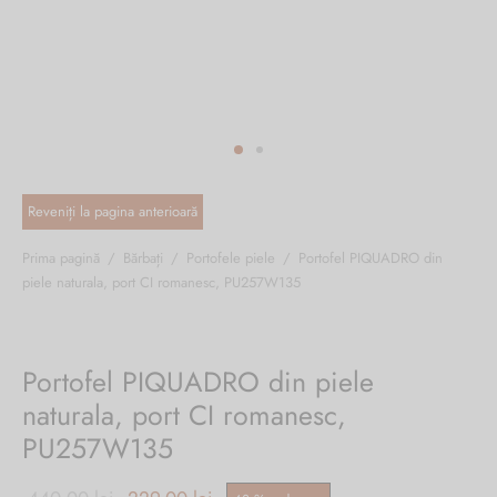
ri cadou
e piele naturală
i cadou
ridge
ia
n Italy
 Sport
no Firenze – Ermanno Scervino
Salvatelli
Prima pagină
/
Bărbați
/
Portofele piele
/
Portofel PIQUADRO din
piele naturala, port CI romanesc, PU257W135
egorio
i
Portofel PIQUADRO din piele
Tonelli
naturala, port CI romanesc,
PU257W135
o Orlandi