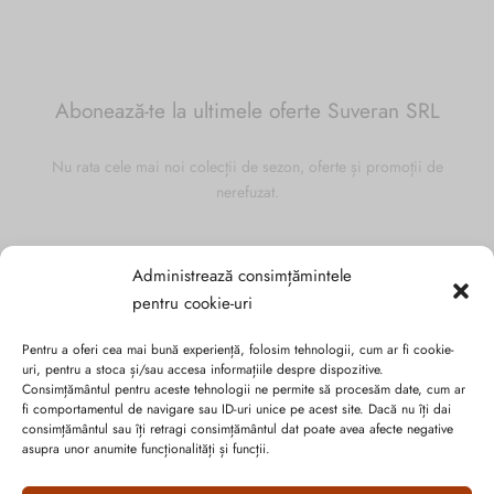
Abonează-te la ultimele oferte Suveran SRL
Nu rata cele mai noi colecții de sezon, oferte și promoții de
nerefuzat.
Administrează consimțămintele
pentru cookie-uri
Pentru a oferi cea mai bună experiență, folosim tehnologii, cum ar fi cookie-
uri, pentru a stoca și/sau accesa informațiile despre dispozitive.
Consimțământul pentru aceste tehnologii ne permite să procesăm date, cum ar
fi comportamentul de navigare sau ID-uri unice pe acest site. Dacă nu îți dai
consimțământul sau îți retragi consimțământul dat poate avea afecte negative
asupra unor anumite funcționalități și funcții.