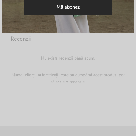
Cognac
CULOARE
Recenzii
Nu există recenzii până acum.
Numai clienții autentificați, care au cumpărat acest produs, pot
să scrie o recenzie.