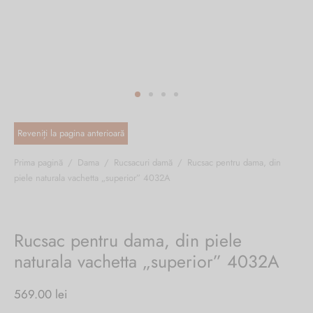
ri cadou
e piele naturală
i cadou
ridge
ia
n Italy
 Sport
no Firenze – Ermanno Scervino
Salvatelli
Prima pagină
/
Dama
/
Rucsacuri damă
/
Rucsac pentru dama, din
piele naturala vachetta „superior” 4032A
egorio
i
Rucsac pentru dama, din piele
Tonelli
naturala vachetta „superior” 4032A
569.00
lei
o Orlandi