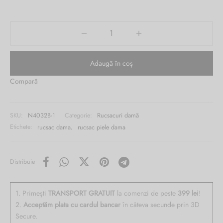
Burglar
Adaugă în coș
Compară
SKU:
N4032B-1
Categorie:
Rucsacuri damă
Etichete:
rucsac dama
,
rucsac piele dama
Distribuie
1. Primești
TRANSPORT GRATUIT
la comenzi de peste
399 lei
!
2.
Acceptăm plata cu cardul bancar
în câteva secunde prin 3D
Secure.