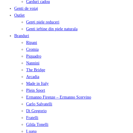
Carduri cadou
Genti de voiaj
Outlet
Genți piele reduceri
Genti ieftine din piele naturala
Branduri
Ripani
Cromia
Piquadro
Nannini
The Bridge
Arcadia
Made in Italy
Plein Sport
Ermanno Firenze – Ermanno Scervino
Carlo Salvatelli
Di Gregorio
Fratelli
Gilda Tonelli
Luana