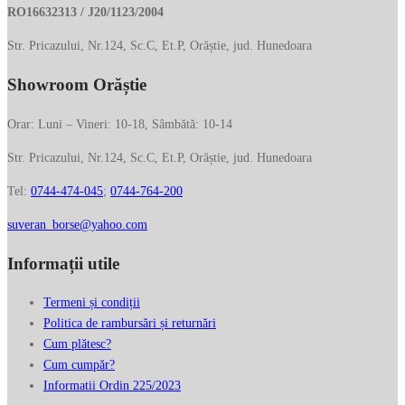
RO16632313 / J20/1123/2004
Str. Pricazului, Nr.124, Sc.C, Et.P, Orăștie, jud. Hunedoara
Showroom Orăștie
Orar: Luni – Vineri: 10-18, Sâmbătă: 10-14
Str. Pricazului, Nr.124, Sc.C, Et.P, Orăștie, jud. Hunedoara
Tel:
0744-474-045
;
0744-764-200
suveran_borse@yahoo.com
Informații utile
Termeni și condiții
Politica de rambursări și returnări
Cum plătesc?
Cum cumpăr?
Informatii Ordin 225/2023