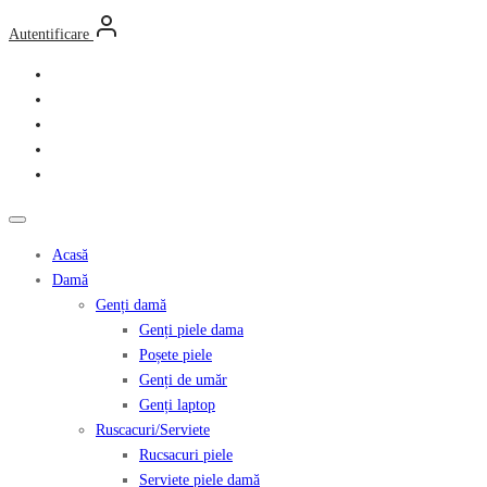
Autentificare
Acasă
Damă
Genți damă
Genți piele dama
Poșete piele
Genți de umăr
Genți laptop
Ruscacuri/Serviete
Rucsacuri piele
Serviete piele damă