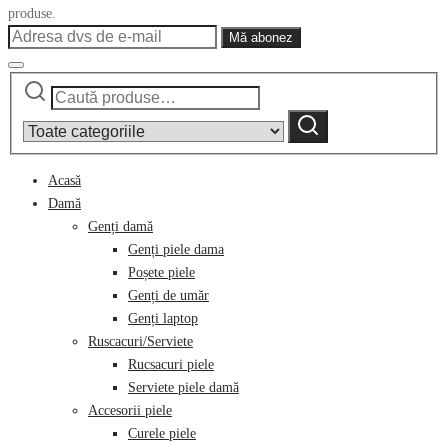
produse.
Caută
Narrow
după:
by
Caută
category:
Acasă
Damă
Genți damă
Genți piele dama
Poșete piele
Genți de umăr
Genți laptop
Ruscacuri/Serviete
Rucsacuri piele
Serviete piele damă
Accesorii piele
Curele piele