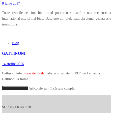
8 iunie 2017
Toate femeile se simt bine cand poarta o si cand e una recunoscuta
international este si mai bine. Daca este din piele naturala atunci geanta este
irezistibila.
Blog
GATTINONI
14 aprilie 2016
Gattinoni este o
casa de moda
italiana infiintata in 1944 de Fernanda
Gattinoni la Roma.
Încarcă mai multe
Articolele sunt încărcate complet
SC SUVERAN SRL