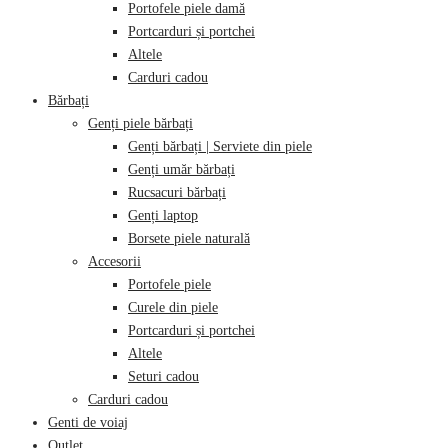
Portofele piele damă
Portcarduri și portchei
Altele
Carduri cadou
Bărbați
Genți piele bărbați
Genți bărbați | Serviete din piele
Genți umăr bărbați
Rucsacuri bărbați
Genți laptop
Borsete piele naturală
Accesorii
Portofele piele
Curele din piele
Portcarduri și portchei
Altele
Seturi cadou
Carduri cadou
Genti de voiaj
Outlet