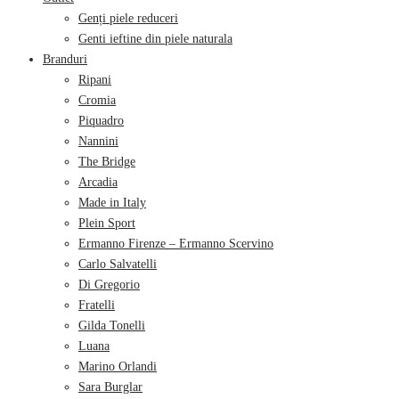
Genți piele reduceri
Genti ieftine din piele naturala
Branduri
Ripani
Cromia
Piquadro
Nannini
The Bridge
Arcadia
Made in Italy
Plein Sport
Ermanno Firenze – Ermanno Scervino
Carlo Salvatelli
Di Gregorio
Fratelli
Gilda Tonelli
Luana
Marino Orlandi
Sara Burglar