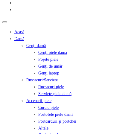
Acasă
Damă
Genți damă
Genți piele dama
Poșete piele
Genți de umăr
Genți laptop
Ruscacuri/Serviete
Rucsacuri piele
Serviete piele damă
Accesorii piele
Curele piele
Portofele piele damă
Portcarduri și portchei
Altele