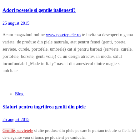
Adori posetele si gentile italienesti?
25 august 2015
Acum magazinul online
www.posetepiele.ro
te invita sa descoperi o gama
variata de produse din piele naturala, atat pentru femei (genti, posete,
serviete, curele, portofele, umbrele) cat si pentru barbati (serviete, curele,
portofele, borsete, genti voiaj) cu un design atractiv, in moda, stilul
inconfundabil „Made in Italy” nascut din amestecul dintre magie si
unicitate.
Blog
Sfaturi pentru ingrijirea gentii din piele
25 august 2015
Gentile
,
servietele
si alte produse din piele pe care le purtam trebuie sa fie la fel
de elegante vara si iarna, pe ploaie si pe canicula.