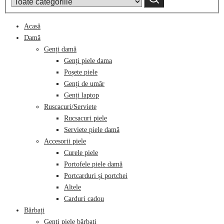
category:
Acasă
Damă
Genți damă
Genți piele dama
Poșete piele
Genți de umăr
Genți laptop
Ruscacuri/Serviete
Rucsacuri piele
Serviete piele damă
Accesorii piele
Curele piele
Portofele piele damă
Portcarduri și portchei
Altele
Carduri cadou
Bărbați
Genți piele bărbați