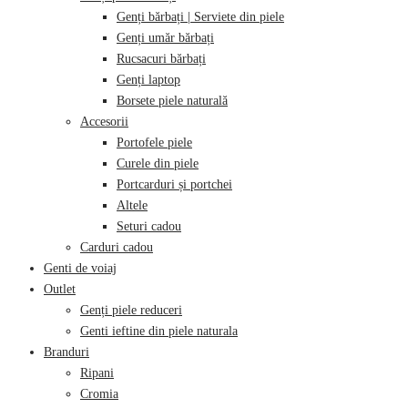
Genți bărbați | Serviete din piele
Genți umăr bărbați
Rucsacuri bărbați
Genți laptop
Borsete piele naturală
Accesorii
Portofele piele
Curele din piele
Portcarduri și portchei
Altele
Seturi cadou
Carduri cadou
Genti de voiaj
Outlet
Genți piele reduceri
Genti ieftine din piele naturala
Branduri
Ripani
Cromia