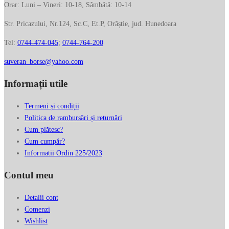
Orar: Luni – Vineri: 10-18, Sâmbătă: 10-14
Str. Pricazului, Nr.124, Sc.C, Et.P, Orăștie, jud. Hunedoara
Tel:
0744-474-045
;
0744-764-200
suveran_borse@yahoo.com
Informații utile
Termeni și condiții
Politica de rambursări și returnări
Cum plătesc?
Cum cumpăr?
Informatii Ordin 225/2023
Contul meu
Detalii cont
Comenzi
Wishlist