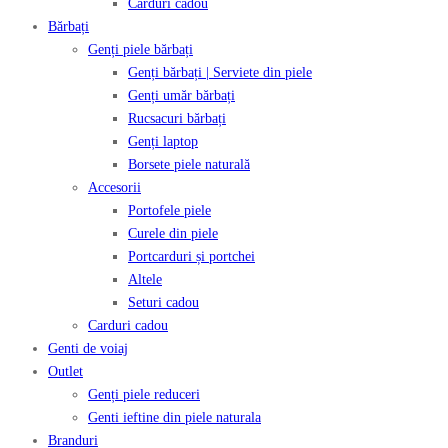
Carduri cadou
Bărbați
Genți piele bărbați
Genți bărbați | Serviete din piele
Genți umăr bărbați
Rucsacuri bărbați
Genți laptop
Borsete piele naturală
Accesorii
Portofele piele
Curele din piele
Portcarduri și portchei
Altele
Seturi cadou
Carduri cadou
Genti de voiaj
Outlet
Genți piele reduceri
Genti ieftine din piele naturala
Branduri