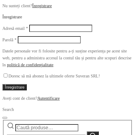
Nu sunteți client?
Înregistrare
Înregistrare
Obligatoriu
Adresă email
*
Obligatoriu
Parolă
*
Datele personale vor fi folosite pentru a-ți susține experiența pe acest site
web, pentru a administra accesul la contul tău și pentru alte scopuri descrise
în
politică de confidențialitate
.
Doresc să mă abonez la ultimele oferte Suveran SRL!
Înregistrare
Aveți cont de client?
Autentificare
Search
Caută
Narrow
după:
by
Caută