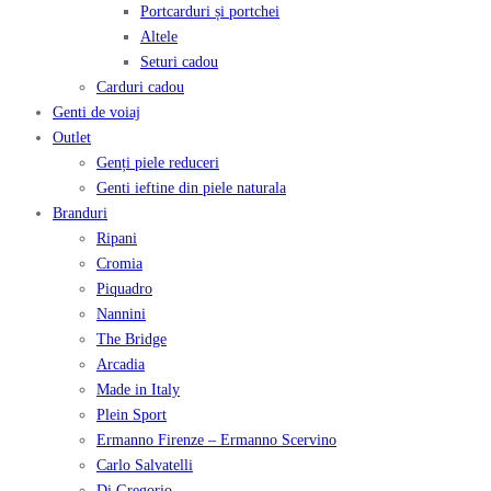
Portcarduri și portchei
Altele
Seturi cadou
Carduri cadou
Genti de voiaj
Outlet
Genți piele reduceri
Genti ieftine din piele naturala
Branduri
Ripani
Cromia
Piquadro
Nannini
The Bridge
Arcadia
Made in Italy
Plein Sport
Ermanno Firenze – Ermanno Scervino
Carlo Salvatelli
Di Gregorio