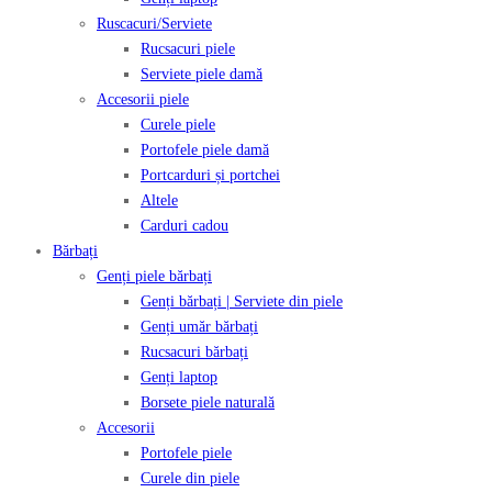
Ruscacuri/Serviete
Rucsacuri piele
Serviete piele damă
Accesorii piele
Curele piele
Portofele piele damă
Portcarduri și portchei
Altele
Carduri cadou
Bărbați
Genți piele bărbați
Genți bărbați | Serviete din piele
Genți umăr bărbați
Rucsacuri bărbați
Genți laptop
Borsete piele naturală
Accesorii
Portofele piele
Curele din piele