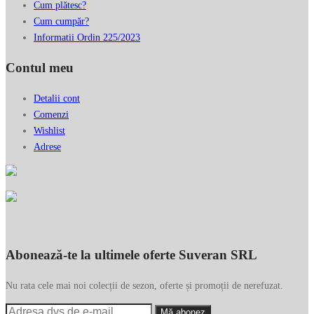
Cum plătesc?
Cum cumpăr?
Informatii Ordin 225/2023
Contul meu
Detalii cont
Comenzi
Wishlist
Adrese
Abonează-te la ultimele oferte Suveran SRL
Nu rata cele mai noi colecții de sezon, oferte și promoții de nerefuzat.