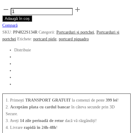
inițial
curent
Cantitate
a
este:
Portcard
Adaugă în coș
fost:
169.00 lei.
PIQUADRO
Compară
375.00 lei.
cu
SKU:
PP4822S134R
Categorii:
Portcarduri și portchei
,
Portcarduri și
buzunar
portchei
Etichete:
portcard piele
,
portcard piquadro
pentru
monede
Distribuie
PP4822S134R/BLU
1. Primești
TRANSPORT GRATUIT
la comenzi de peste
399 lei
!
2.
Acceptăm plata cu cardul bancar
în câteva secunde prin 3D
Secure.
3. Aveți
14 zile perioadă de retur
dacă vă răzgândiți!
4. Livrare
rapidă în 24h-48h
!