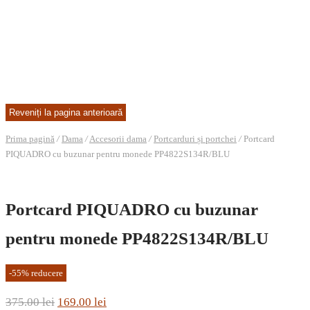
Prima pagină
/
Dama
/
Accesorii dama
/
Portcarduri și portchei
/
Portcard
PIQUADRO cu buzunar pentru monede PP4822S134R/BLU
Portcard PIQUADRO cu buzunar
pentru monede PP4822S134R/BLU
-
55
%
reducere
Prețul
Prețul
375.00
lei
169.00
lei