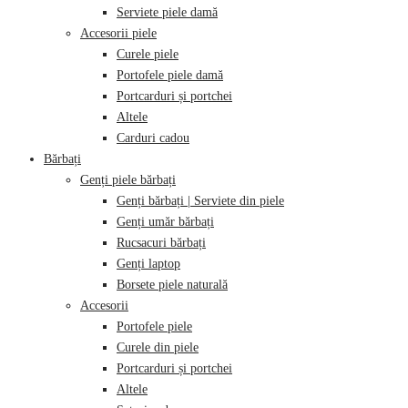
Serviete piele damă
Accesorii piele
Curele piele
Portofele piele damă
Portcarduri și portchei
Altele
Carduri cadou
Bărbați
Genți piele bărbați
Genți bărbați | Serviete din piele
Genți umăr bărbați
Rucsacuri bărbați
Genți laptop
Borsete piele naturală
Accesorii
Portofele piele
Curele din piele
Portcarduri și portchei
Altele