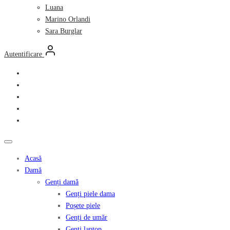
Luana
Marino Orlandi
Sara Burglar
Autentificare
Acasă
Damă
Genți damă
Genți piele dama
Poșete piele
Genți de umăr
Genți laptop