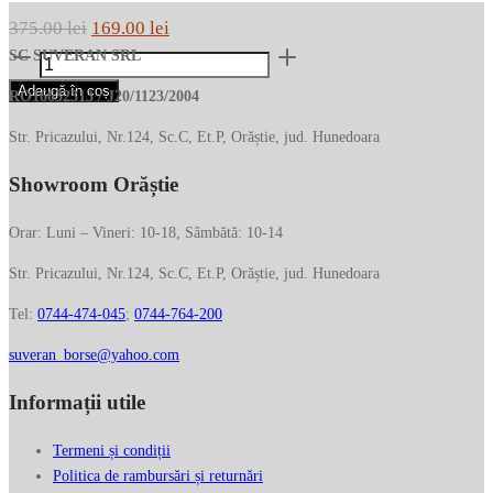
Prețul
Prețul
375.00
lei
169.00
lei
Cantitate
inițial
curent
SC SUVERAN SRL
Portcard
a
este:
Adaugă în coș
RO16632313 / J20/1123/2004
PIQUADRO
fost:
169.00 lei.
cu
Str. Pricazului, Nr.124, Sc.C, Et.P, Orăștie, jud. Hunedoara
375.00 lei.
buzunar
Showroom Orăștie
pentru
monede
PP4822S134R/BLU
Orar: Luni – Vineri: 10-18, Sâmbătă: 10-14
Str. Pricazului, Nr.124, Sc.C, Et.P, Orăștie, jud. Hunedoara
Tel:
0744-474-045
;
0744-764-200
suveran_borse@yahoo.com
Informații utile
Termeni și condiții
Politica de rambursări și returnări