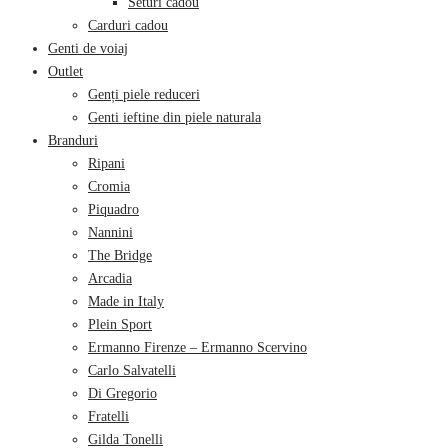
Seturi cadou
Carduri cadou
Genti de voiaj
Outlet
Genți piele reduceri
Genti ieftine din piele naturala
Branduri
Ripani
Cromia
Piquadro
Nannini
The Bridge
Arcadia
Made in Italy
Plein Sport
Ermanno Firenze – Ermanno Scervino
Carlo Salvatelli
Di Gregorio
Fratelli
Gilda Tonelli