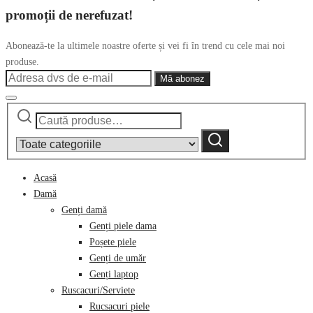
promoții de nerefuzat!
Abonează-te la ultimele noastre oferte și vei fi în trend cu cele mai noi
produse.
Caută
Narrow
după:
by
Caută
category:
Acasă
Damă
Genți damă
Genți piele dama
Poșete piele
Genți de umăr
Genți laptop
Ruscacuri/Serviete
Rucsacuri piele