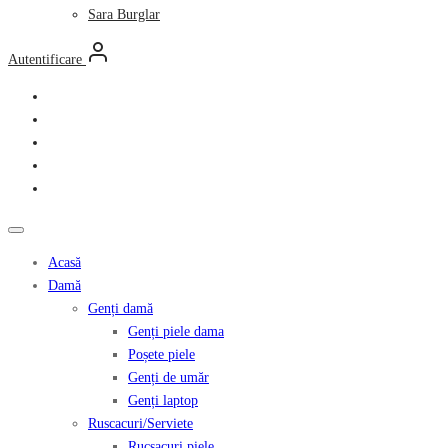
Sara Burglar
Autentificare
Acasă
Damă
Genți damă
Genți piele dama
Poșete piele
Genți de umăr
Genți laptop
Ruscacuri/Serviete
Rucsacuri piele