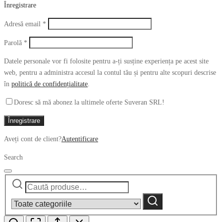
Înregistrare
Obligatoriu
Adresă email
*
Obligatoriu
Parolă
*
Datele personale vor fi folosite pentru a-ți susține experiența pe acest site
web, pentru a administra accesul la contul tău și pentru alte scopuri descrise
în
politică de confidențialitate
.
Doresc să mă abonez la ultimele oferte Suveran SRL!
Înregistrare
Aveți cont de client?
Autentificare
Search
Caută
Narrow
după:
by
Caută
category: