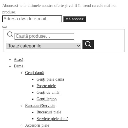
Abonează-te la ultimele noastre oferte și vei fi în trend cu cele mai noi
produse.
Caută
Narrow
după:
by
Caută
category:
Acasă
Damă
Genți damă
Genți piele dama
Poșete piele
Genți de umăr
Genți laptop
Ruscacuri/Serviete
Rucsacuri piele
Serviete piele damă
Accesorii piele