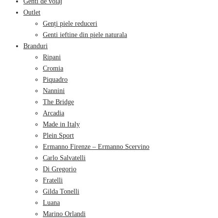
Genti de voiaj
Outlet
Genți piele reduceri
Genti ieftine din piele naturala
Branduri
Ripani
Cromia
Piquadro
Nannini
The Bridge
Arcadia
Made in Italy
Plein Sport
Ermanno Firenze – Ermanno Scervino
Carlo Salvatelli
Di Gregorio
Fratelli
Gilda Tonelli
Luana
Marino Orlandi