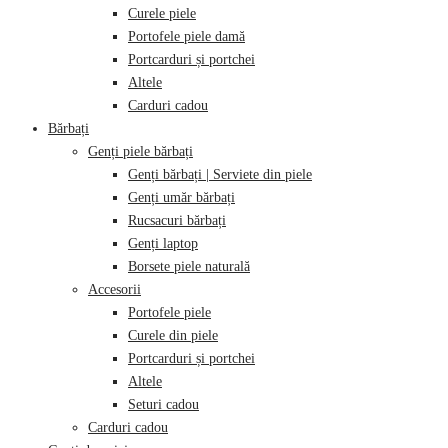
Curele piele
Portofele piele damă
Portcarduri și portchei
Altele
Carduri cadou
Bărbați
Genți piele bărbați
Genți bărbați | Serviete din piele
Genți umăr bărbați
Rucsacuri bărbați
Genți laptop
Borsete piele naturală
Accesorii
Portofele piele
Curele din piele
Portcarduri și portchei
Altele
Seturi cadou
Carduri cadou