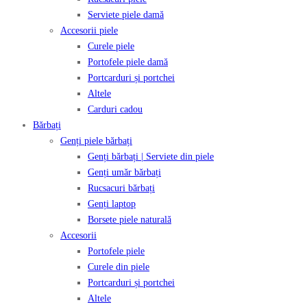
Serviete piele damă
Accesorii piele
Curele piele
Portofele piele damă
Portcarduri și portchei
Altele
Carduri cadou
Bărbați
Genți piele bărbați
Genți bărbați | Serviete din piele
Genți umăr bărbați
Rucsacuri bărbați
Genți laptop
Borsete piele naturală
Accesorii
Portofele piele
Curele din piele
Portcarduri și portchei
Altele