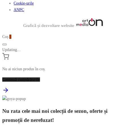
Cookie-urile
ANPC
Graficã și dezvoltare website
Coș
0
Updating…
Nu ai niciun produs în coș.
Continuă cumpărăturile
Nu rata cele mai noi colecții de sezon, oferte și
promoții de nerefuzat!