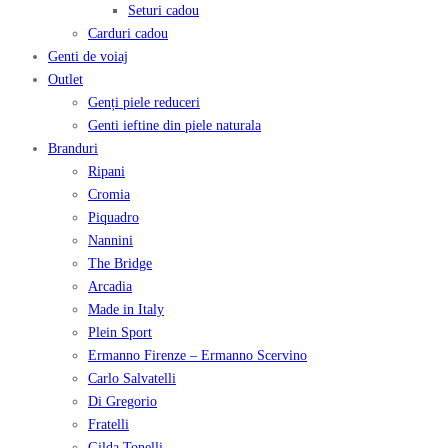
Seturi cadou
Carduri cadou
Genti de voiaj
Outlet
Genți piele reduceri
Genti ieftine din piele naturala
Branduri
Ripani
Cromia
Piquadro
Nannini
The Bridge
Arcadia
Made in Italy
Plein Sport
Ermanno Firenze – Ermanno Scervino
Carlo Salvatelli
Di Gregorio
Fratelli
Gilda Tonelli