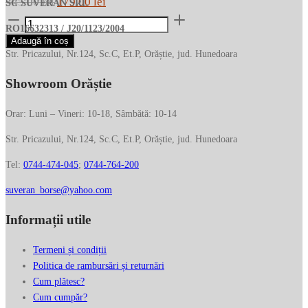
Prețul
Prețul
345.00
lei
179.00
lei
SC SUVERAN SRL
Cantitate
inițial
curent
RO16632313 / J20/1123/2004
Portcard
a
este:
Adaugă în coș
subtire
Str. Pricazului, Nr.124, Sc.C, Et.P, Orăștie, jud. Hunedoara
fost:
179.00 lei.
PIQUADRO
345.00 lei.
Showroom Orăștie
din
piele,
sistem
Orar: Luni – Vineri: 10-18, Sâmbătă: 10-14
RFID,
Str. Pricazului, Nr.124, Sc.C, Et.P, Orăștie, jud. Hunedoara
PP2762S135R/BLU
Tel:
0744-474-045
;
0744-764-200
suveran_borse@yahoo.com
Informații utile
Termeni și condiții
Politica de rambursări și returnări
Cum plătesc?
Cum cumpăr?