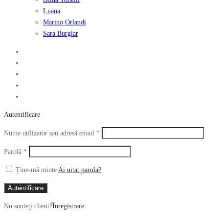
Luana
Marino Orlandi
Sara Burglar
Autentificare
Obligatoriu
Nume utilizator sau adresă email
*
Obligatoriu
Parolă
*
Ține-mă minte
Ai uitat parola?
Autentificare
Nu sunteți client?
Înregistrare