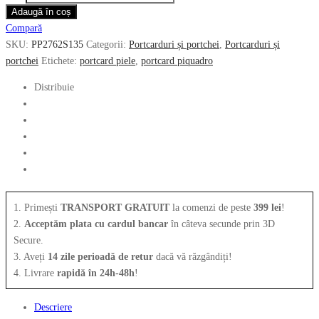
Portcard
Adaugă în coș
fost:
179.00 lei.
subtire
Compară
345.00 lei.
PIQUADRO
SKU:
PP2762S135
Categorii:
Portcarduri și portchei
,
Portcarduri și
din
portchei
Etichete:
portcard piele
,
portcard piquadro
piele,
sistem
Distribuie
RFID,
PP2762S135R/BLU
1. Primești
TRANSPORT GRATUIT
la comenzi de peste
399 lei
!
2.
Acceptăm plata cu cardul bancar
în câteva secunde prin 3D
Secure.
3. Aveți
14 zile perioadă de retur
dacă vă răzgândiți!
4. Livrare
rapidă în 24h-48h
!
Descriere