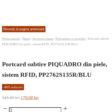
Prima pagină
/
Dama
/
Accesorii dama
/
Portcarduri și portchei
/
Portcard subtire
PIQUADRO din piele, sistem RFID, PP2762S135R/BLU
Portcard subtire PIQUADRO din piele,
sistem RFID, PP2762S135R/BLU
-
48
%
reducere
Prețul
Prețul
345.00
lei
179.00
lei
inițial
curent
Cantitate
a
este: